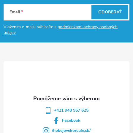
Z
Email
ODOBERAŤ
á
Vložením e-mailu súhlasíte s
podmienkami ochrany osobných
p
údajov
ä
t
i
e
+421 948 957 625
Facebook
/hokejovekorcule.sk/