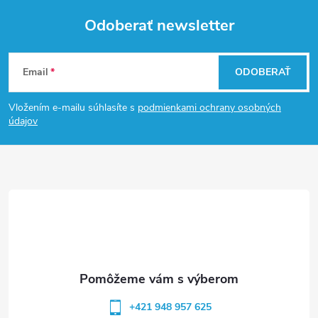
Odoberať newsletter
Z
Email
ODOBERAŤ
á
Vložením e-mailu súhlasíte s
podmienkami ochrany osobných
p
údajov
ä
t
i
e
+421 948 957 625