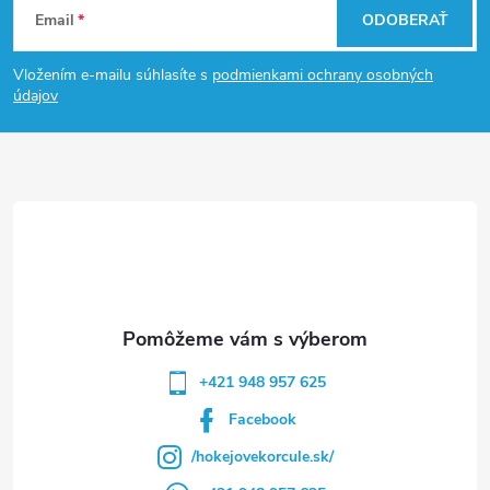
Email
ODOBERAŤ
á
Vložením e-mailu súhlasíte s
podmienkami ochrany osobných
p
údajov
ä
t
i
e
+421 948 957 625
Facebook
/hokejovekorcule.sk/