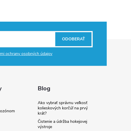
ODOBERAŤ
mi ochrany osobných údajov
y
Blog
Ako vybrať správnu veľkosť
kolieskových korčúľ na prvý
e ozónom
krát?
Čistenie a údržba hokejovej
výstroje