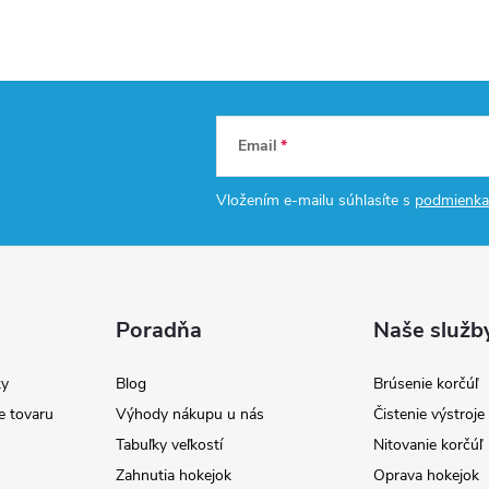
Email
Vložením e-mailu súhlasíte s
podmienka
Poradňa
Naše služb
y
Blog
Brúsenie korčúľ
e tovaru
Výhody nákupu u nás
Čistenie výstroj
Tabuľky veľkostí
Nitovanie korčúľ
Zahnutia hokejok
Oprava hokejok