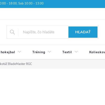
 10:00 - 18:00, Sob 10:00 - 13:00
HĽADAŤ
 hokejbal
Tréning
Textil
Koliesko
 kotúč BladeMaster 8GC