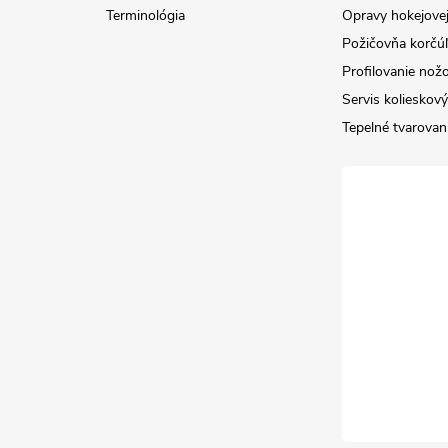
Terminológia
Opravy hokejovej
Požičovňa korčúľ 
Profilovanie nož
Servis kolieskov
Tepelné tvarovan