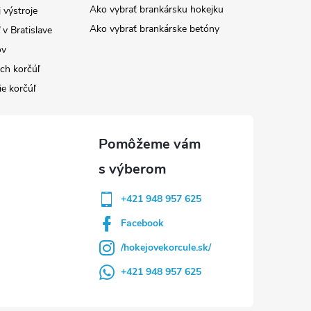
Ako vybrať brankársku hokejku
 výstroje
Ako vybrať brankárske betóny
v Bratislave
ov
ých korčúľ
ie korčúľ
+421 948 957 625
Facebook
/hokejovekorcule.sk/
+421 948 957 625