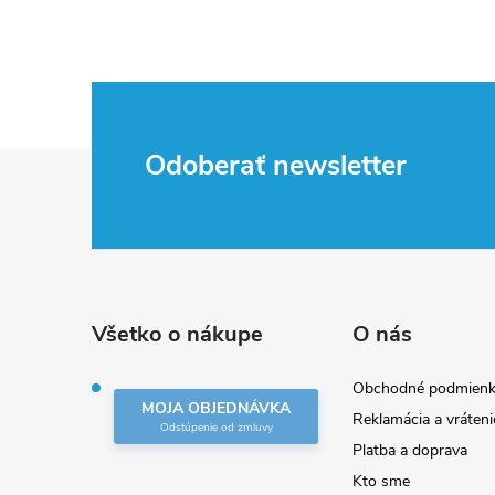
Z
Odoberať newsletter
á
p
ä
Všetko o nákupe
O nás
t
Obchodné podmienk
MOJA OBJEDNÁVKA
Reklamácia a vráteni
i
Platba a doprava
Kto sme