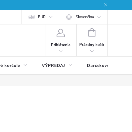
EUR
Slovenčina
NÁKUPNÝ
KOŠÍK
Prázdny košík
Prihlásenie
vé korčule
VÝPREDAJ
Darčekové poukážky