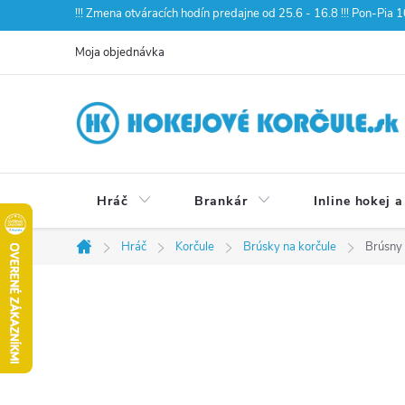
Prejsť
!!! Zmena otváracích hodín predajne od 25.6 - 16.8 !!! Pon-Pia
na
Moja objednávka
obsah
Hráč
Brankár
Inline hokej a
Hráč
Korčule
Brúsky na korčule
Brúsny
Domov