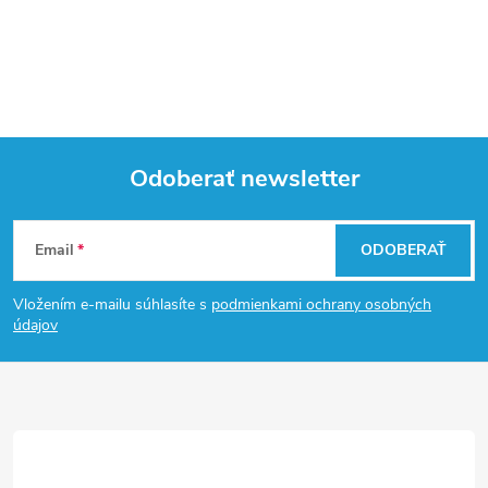
Odoberať newsletter
Z
Email
ODOBERAŤ
á
Vložením e-mailu súhlasíte s
podmienkami ochrany osobných
p
údajov
ä
t