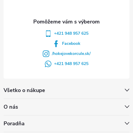
i
e
+421 948 957 625
Facebook
/hokejovekorcule.sk/
+421 948 957 625
Všetko o nákupe
O nás
Poradňa