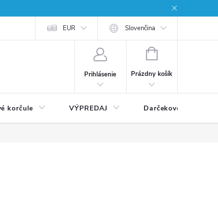
EUR
Slovenčina
NÁKUPNÝ
KOŠÍK
Prázdny košík
Prihlásenie
vé korčule
VÝPREDAJ
Darčekové poukážky