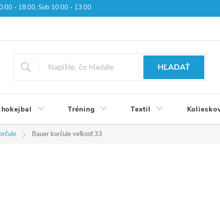
 10:00 - 18:00, Sob 10:00 - 13:00
HĽADAŤ
 hokejbal
Tréning
Textil
Koliesko
orčule
Bauer korčule veľkosť 33