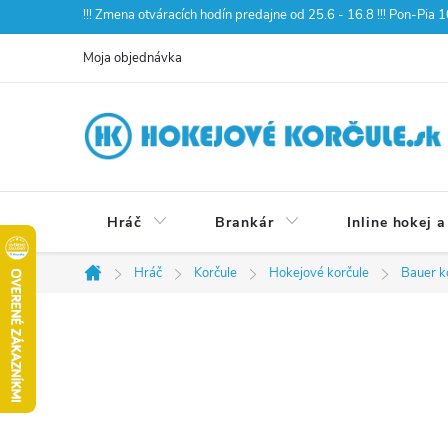
Prejsť
!!! Zmena otváracích hodín predajne od 25.6 - 16.8 !!! Pon-Pia
na
Moja objednávka
obsah
Hráč
Brankár
Inline hokej a
Hráč
Korčule
Hokejové korčule
Bauer k
Domov