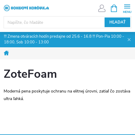
Prejsť
NÁKUPN
KOŠÍK
na
obsah
HĽADAŤ
!!! Zmena otváracích hodín predajne od 25.6 - 16.8 !!! Pon-Pia 10:00 -
18:00, Sob 10:00 - 13:00
Domov
ZoteFoam
Moderná pena poskytuje ochranu na elitnej úrovni, zatiaľ čo zostáva
ultra ľahká.