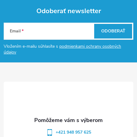
Odoberať newsletter
Z
Email
ODOBERAŤ
á
Vložením e-mailu súhlasíte s
podmienkami ochrany osobných
p
údajov
ä
t
i
e
+421 948 957 625