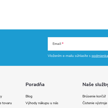
Email
Vložením e-mailu súhlasíte s
podmienka
Poradňa
Naše služb
y
Blog
Brúsenie korčúľ
e tovaru
Výhody nákupu u nás
Čistenie výstroj