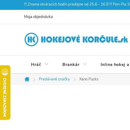
Prejsť
!!! Zmena otváracích hodín predajne od 25.6 - 16.8 !!! Pon-Pia
na
Moja objednávka
obsah
Hráč
Brankár
Inline hokej a
Predávané značky
Xeno Pucks
Domov