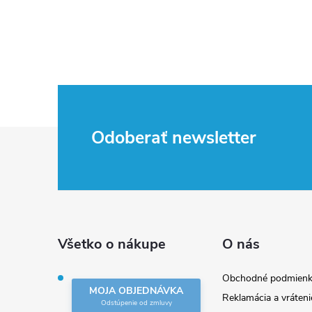
Z
Odoberať newsletter
á
p
ä
Všetko o nákupe
O nás
t
Obchodné podmienk
MOJA OBJEDNÁVKA
Reklamácia a vráteni