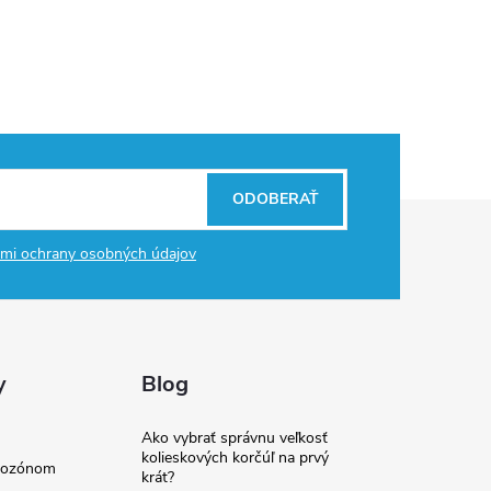
ODOBERAŤ
mi ochrany osobných údajov
y
Blog
Ako vybrať správnu veľkosť
kolieskových korčúľ na prvý
e ozónom
krát?