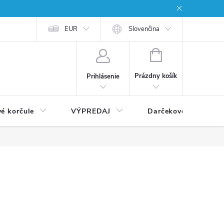
EUR
Slovenčina
NÁKUPNÝ
KOŠÍK
Prázdny košík
Prihlásenie
vé korčule
VÝPREDAJ
Darčekové poukážky