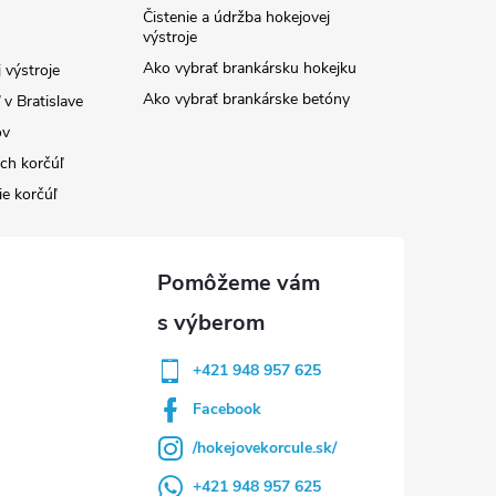
Čistenie a údržba hokejovej
výstroje
Ako vybrať brankársku hokejku
 výstroje
Ako vybrať brankárske betóny
v Bratislave
ov
ých korčúľ
ie korčúľ
+421 948 957 625
Facebook
/hokejovekorcule.sk/
+421 948 957 625