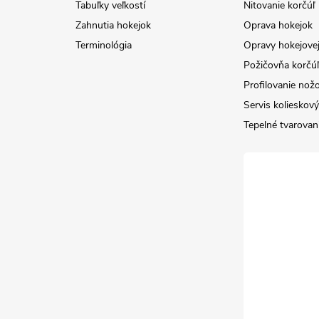
Tabuľky veľkostí
Nitovanie korčúľ
Zahnutia hokejok
Oprava hokejok
Terminológia
Opravy hokejovej
Požičovňa korčúľ 
Profilovanie nož
Servis kolieskov
Tepelné tvarovan