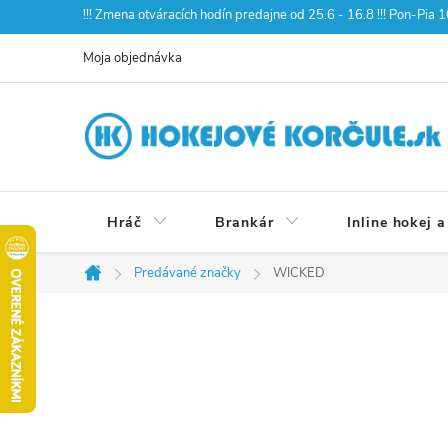
Prejsť
!!! Zmena otváracích hodín predajne od 25.6 - 16.8 !!! Pon-Pia
na
Moja objednávka
obsah
Hráč
Brankár
Inline hokej a
Predávané značky
WICKED
Domov