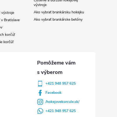
Čistenie a údržba hokejovej
výstroje
Ako vybrať brankársku hokejku
 výstroje
Ako vybrať brankárske betóny
v Bratislave
ov
ých korčúľ
ie korčúľ
+421 948 957 625
Facebook
/hokejovekorcule.sk/
+421 948 957 625