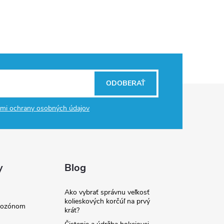
ODOBERAŤ
mi ochrany osobných údajov
y
Blog
Ako vybrať správnu veľkosť
kolieskových korčúľ na prvý
e ozónom
krát?