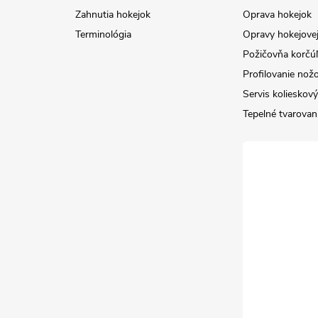
Zahnutia hokejok
Oprava hokejok
Terminológia
Opravy hokejovej
Požičovňa korčúľ 
Profilovanie nož
Servis kolieskov
Tepelné tvarovan