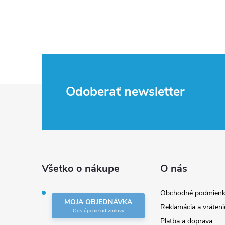
Z
Odoberať newsletter
á
p
ä
Všetko o nákupe
O nás
t
Obchodné podmienk
MOJA OBJEDNÁVKA
Reklamácia a vráteni
i
Platba a doprava