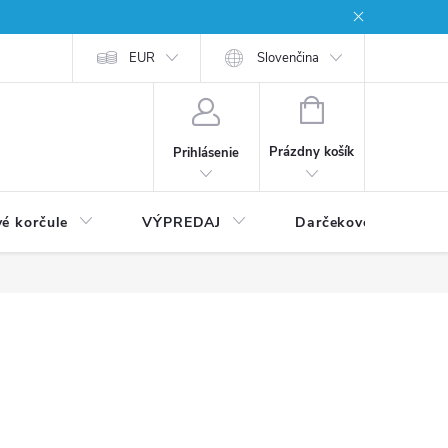
EUR
Slovenčina
NÁKUPNÝ
KOŠÍK
Prázdny košík
Prihlásenie
vé korčule
VÝPREDAJ
Darčekové poukážky