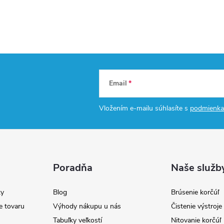
Email
Vložením e-mailu súhlasíte s
podmienka
Poradňa
Naše služb
y
Blog
Brúsenie korčúľ
e tovaru
Výhody nákupu u nás
Čistenie výstroj
Tabuľky veľkostí
Nitovanie korčúľ