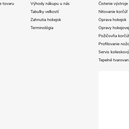
e tovaru
Výhody nákupu u nás
Čistenie výstroj
Tabuľky veľkostí
Nitovanie korčúľ
Zahnutia hokejok
Oprava hokejok
Terminológia
Opravy hokejovej
Požičovňa korčúľ 
Profilovanie nož
Servis kolieskov
Tepelné tvarovan