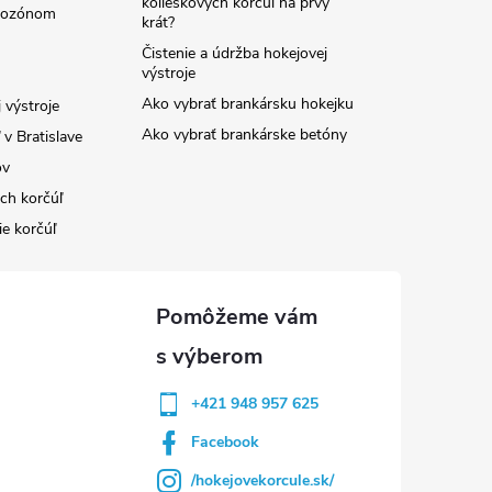
kolieskových korčúľ na prvý
e ozónom
krát?
Čistenie a údržba hokejovej
výstroje
Ako vybrať brankársku hokejku
 výstroje
Ako vybrať brankárske betóny
v Bratislave
ov
ých korčúľ
ie korčúľ
+421 948 957 625
Facebook
/hokejovekorcule.sk/