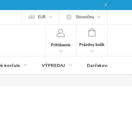
EUR
Slovenčina
NÁKUPNÝ
KOŠÍK
Prázdny košík
Prihlásenie
vé korčule
VÝPREDAJ
Darčekové poukážky