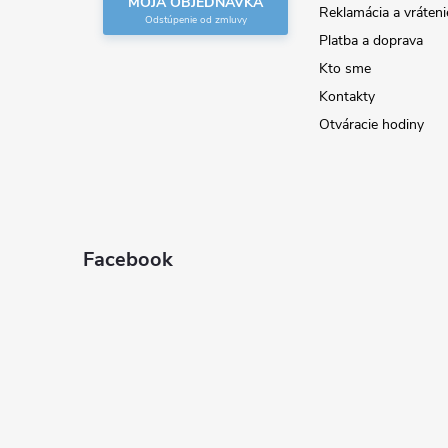
MOJA OBJEDNÁVKA
Reklamácia a vráteni
i
Platba a doprava
Kto sme
e
Kontakty
Otváracie hodiny
Facebook