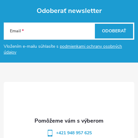
Odoberať newsletter
Z
Email
ODOBERAŤ
á
Vložením e-mailu súhlasíte s
podmienkami ochrany osobných
p
údajov
ä
t
i
e
+421 948 957 625