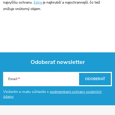
najvyššiu ochranu.
Extra
je najhrubší a najochrannejší, čo tiež
znižuje vnútorný objem.
Odoberať newsletter
Z
Email
ODOBERAŤ
á
Vložením e-mailu súhlasíte s
podmienkami ochrany osobných
p
údajov
ä