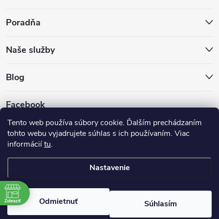
Poradňa
Naše služby
Blog
Facebook
Tento web používa súbory cookie. Ďalším prechádzaním
tohto webu vyjadrujete súhlas s ich používaním. Viac
informácií
tu
.
Nastavenie
Copyright 2026
Hokejovekorcule.sk
. Všetky práva vyhradené.
Odmietnuť
Zobraziť
Súhlasím
Vytvoril Shoptet