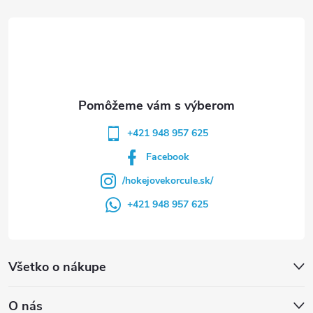
t
i
e
+421 948 957 625
Facebook
/hokejovekorcule.sk/
+421 948 957 625
Všetko o nákupe
O nás