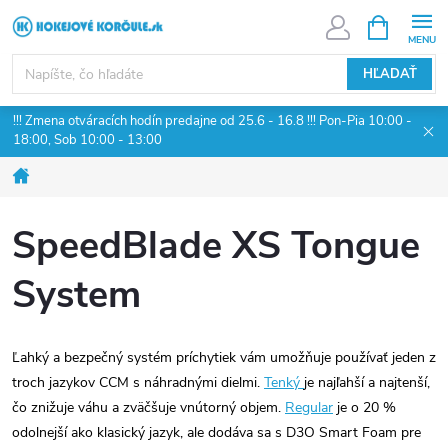
Prejsť
NÁKUPN
KOŠÍK
na
obsah
HĽADAŤ
!!! Zmena otváracích hodín predajne od 25.6 - 16.8 !!! Pon-Pia 10:00 -
18:00, Sob 10:00 - 13:00
Domov
SpeedBlade XS Tongue
System
Ľahký a bezpečný systém príchytiek vám umožňuje používať jeden z
troch jazykov CCM s náhradnými dielmi.
Tenký
je najľahší a najtenší,
čo znižuje váhu a zväčšuje vnútorný objem.
Regular
je o 20 %
odolnejší ako klasický jazyk, ale dodáva sa s D3O Smart Foam pre