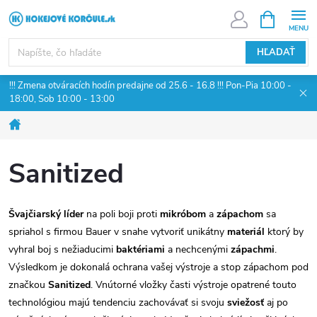
Prejsť
NÁKUPN
KOŠÍK
na
obsah
HĽADAŤ
!!! Zmena otváracích hodín predajne od 25.6 - 16.8 !!! Pon-Pia 10:00 -
18:00, Sob 10:00 - 13:00
Domov
Sanitized
Švajčiarský
líder
na poli boji proti
mikróbom
a
zápachom
sa
spriahol s firmou Bauer v snahe vytvoriť unikátny
materiál
ktorý by
vyhral boj s nežiaducimi
baktériami
a nechcenými
zápachmi
.
Výsledkom je dokonalá ochrana vašej výstroje a stop zápachom pod
značkou
Sanitized
. Vnútorné vložky časti výstroje opatrené touto
technológiou majú tendenciu zachovávať si svoju
sviežosť
aj po