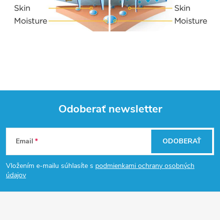
Odoberať newsletter
Z
Email
ODOBERAŤ
á
Vložením e-mailu súhlasíte s
podmienkami ochrany osobných
p
údajov
ä