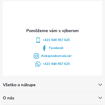
t
i
e
+421 948 957 625
Facebook
/hokejovekorcule.sk/
+421 948 957 625
Všetko o nákupe
O nás