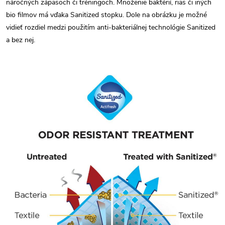
náročných zápasoch či tréningoch. Množenie baktérií, rias či iných
bio filmov má vďaka Sanitized stopku. Dole na obrázku je možné
vidieť rozdiel medzi použitím anti-bakteriálnej technológie Sanitized
a bez nej.