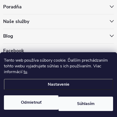
Poradňa
Naše služby
Blog
Facebook
Tento web používa súbory cookie. Ďalším prechádzaním
tohto webu vyjadrujete súhlas s ich používaním. Viac
informácií
tu
.
Nastavenie
Copyright 2026
Hokejovekorcule.sk
. Všetky práva vyhradené.
Odmietnuť
Súhlasím
Vytvoril Shoptet