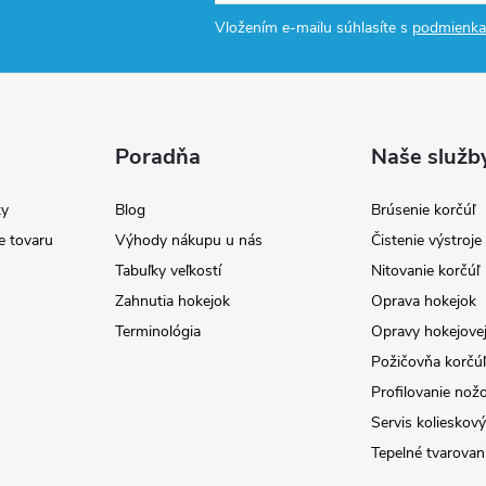
Vložením e-mailu súhlasíte s
podmienka
Poradňa
Naše služb
y
Blog
Brúsenie korčúľ
e tovaru
Výhody nákupu u nás
Čistenie výstroj
Tabuľky veľkostí
Nitovanie korčúľ
Zahnutia hokejok
Oprava hokejok
Terminológia
Opravy hokejovej
Požičovňa korčúľ 
Profilovanie nož
Servis kolieskov
Tepelné tvarovan