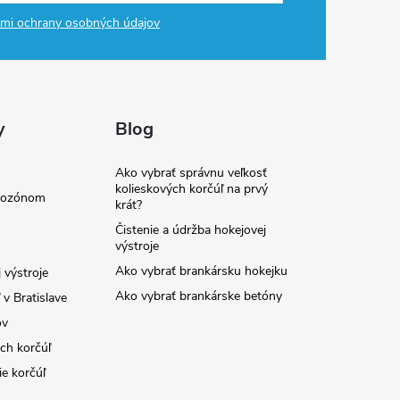
mi ochrany osobných údajov
y
Blog
Ako vybrať správnu veľkosť
kolieskových korčúľ na prvý
e ozónom
krát?
Čistenie a údržba hokejovej
výstroje
Ako vybrať brankársku hokejku
 výstroje
Ako vybrať brankárske betóny
v Bratislave
ov
ých korčúľ
ie korčúľ