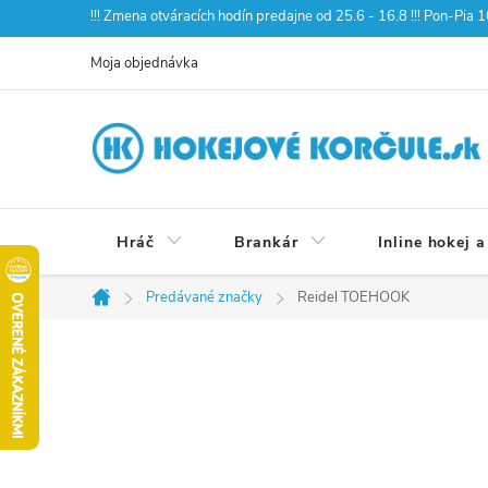
Prejsť
!!! Zmena otváracích hodín predajne od 25.6 - 16.8 !!! Pon-Pia
na
Moja objednávka
obsah
Hráč
Brankár
Inline hokej a
Predávané značky
Reidel TOEHOOK
Domov