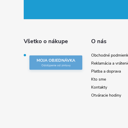
á
p
ä
Všetko o nákupe
O nás
t
Obchodné podmienk
MOJA OBJEDNÁVKA
Reklamácia a vráteni
i
Platba a doprava
Kto sme
e
Kontakty
Otváracie hodiny