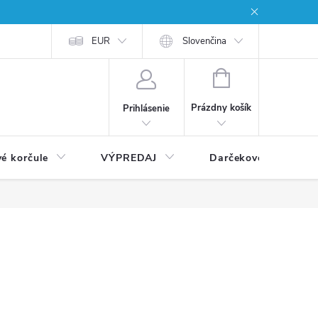
EUR
Slovenčina
NÁKUPNÝ
KOŠÍK
Prázdny košík
Prihlásenie
vé korčule
VÝPREDAJ
Darčekové poukážky