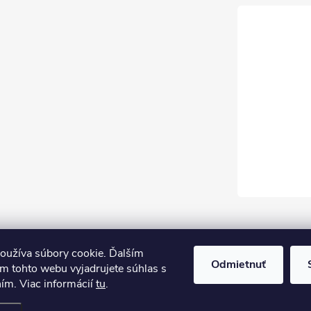
oužíva súbory cookie. Ďalším
Odmietnuť
m tohto webu vyjadrujete súhlas s
ním. Viac informácií
tu
.