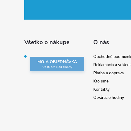
á
p
ä
Všetko o nákupe
O nás
t
Obchodné podmienk
MOJA OBJEDNÁVKA
Reklamácia a vráteni
i
Platba a doprava
Kto sme
e
Kontakty
Otváracie hodiny