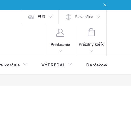
EUR
Slovenčina
NÁKUPNÝ
KOŠÍK
Prázdny košík
Prihlásenie
vé korčule
VÝPREDAJ
Darčekové poukážky