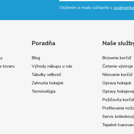
Vložením e-mailu súhlasíte s
podmienka
Poradňa
Naše služb
y
Blog
Brúsenie korčúľ
e tovaru
Výhody nákupu u nás
Čistenie výstroj
Tabuľky veľkostí
Nitovanie korčúľ
Zahnutia hokejok
Oprava hokejok
Terminológia
Opravy hokejovej
Požičovňa korčúľ 
Profilovanie nož
Servis kolieskov
Tepelné tvarovan