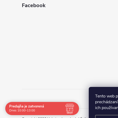
Facebook
Tento web p
prechádzaní
Predajňa je zatvorená
ich používa
Navštívte nás osobne
Dnes 10:00-13:00
Skryť