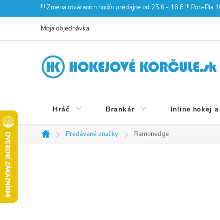
Prejsť
!!! Zmena otváracích hodín predajne od 25.6 - 16.8 !!! Pon-Pia
na
Moja objednávka
obsah
Hráč
Brankár
Inline hokej a
Predávané značky
Ramonedge
Domov