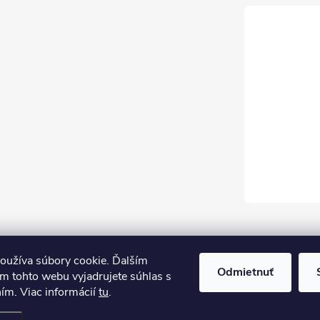
oužíva súbory cookie. Ďalším
Odmietnuť
m tohto webu vyjadrujete súhlas s
ním. Viac informácií
tu
.