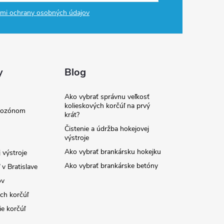
mi ochrany osobných údajov
y
Blog
Ako vybrať správnu veľkosť
kolieskových korčúľ na prvý
e ozónom
krát?
Čistenie a údržba hokejovej
výstroje
Ako vybrať brankársku hokejku
 výstroje
Ako vybrať brankárske betóny
v Bratislave
ov
ých korčúľ
ie korčúľ