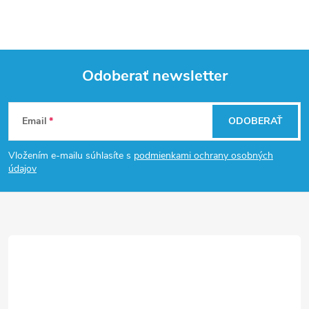
Odoberať newsletter
Z
Email
ODOBERAŤ
á
Vložením e-mailu súhlasíte s
podmienkami ochrany osobných
p
údajov
ä
t
i