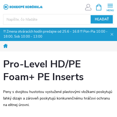
Prejsť
NÁKUPN
KOŠÍK
na
obsah
HĽADAŤ
!!! Zmena otváracích hodín predajne od 25.6 - 16.8 !!! Pon-Pia 10:00 -
18:00, Sob 10:00 - 13:00
Domov
Pro-Level HD/PE
Foam+ PE Inserts
Peny s dvojitou hustotou vystužené plastovými vložkami poskytujú
ľahký dizajn a zároveň poskytujú konkurenčnému hráčovi ochranu
na elitnej úrovni.