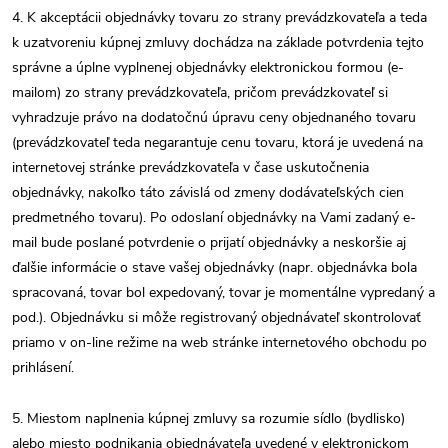
4. K akceptácii objednávky tovaru zo strany prevádzkovateľa a teda
k uzatvoreniu kúpnej zmluvy dochádza na základe potvrdenia tejto
správne a úplne vyplnenej objednávky elektronickou formou (e-
mailom) zo strany prevádzkovateľa, pričom prevádzkovateľ si
vyhradzuje právo na dodatočnú úpravu ceny objednaného tovaru
(prevádzkovateľ teda negarantuje cenu tovaru, ktorá je uvedená na
internetovej stránke prevádzkovateľa v čase uskutočnenia
objednávky, nakoľko táto závislá od zmeny dodávateľských cien
predmetného tovaru). Po odoslaní objednávky na Vami zadaný e-
mail bude poslané potvrdenie o prijatí objednávky a neskoršie aj
ďalšie informácie o stave vašej objednávky (napr. objednávka bola
spracovaná, tovar bol expedovaný, tovar je momentálne vypredaný a
pod.). Objednávku si môže registrovaný objednávateľ skontrolovať
priamo v on-line režime na web stránke internetového obchodu po
prihlásení.
5. Miestom naplnenia kúpnej zmluvy sa rozumie sídlo (bydlisko)
alebo miesto podnikania objednávateľa uvedené v elektronickom