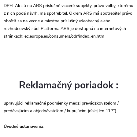
DPH. Ak sú na ARS príslušné viaceré subjekty, právo voľby, ktorému
z nich podá návrh, má spotrebiteľ. Okrem ARS má spotrebiteľ právo
obrátiť sa na vecne a miestne príslušný všeobecný alebo
rozhodcovský súd. Platforma ARS je dostupná na internetových
stránkach: ec.europa.eu/consumers/odr/index_en.htm
Reklamačný poriadok :
upravujúci reklamačné podmienky medzi prevádzkovateľom /
predávajúcim a objednávateľom / kupujúcim (ďalej len “RP”)
Úvodné ustanovenia.