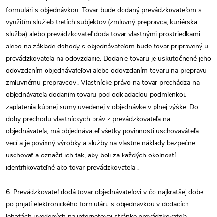
formulári s objednávkou. Tovar bude dodaný prevádzkovateľom s
využitím služieb tretích subjektov (zmluvný prepravca, kuriérska
služba) alebo prevádzkovateľ dodá tovar vlastnými prostriedkami
alebo na základe dohody s objednávateľom bude tovar pripravený u
prevádzkovateľa na odovzdanie. Dodanie tovaru je uskutočnené jeho
odovzdaním objednávateľovi alebo odovzdaním tovaru na prepravu
zmluvnému prepravcovi. Vlastnícke právo na tovar prechádza na
objednávateľa dodaním tovaru pod odkladaciou podmienkou
zaplatenia kúpnej sumy uvedenej v objednávke v plnej výške. Do
doby prechodu vlastníckych práv z prevádzkovateľa na
objednávateľa, má objednávateľ všetky povinnosti uschovaváteľa
vecí a je povinný výrobky a služby na vlastné náklady bezpečne
uschovať a označiť ich tak, aby boli za každých okolností
identifikovateľné ako tovar prevádzkovateľa .
6. Prevádzkovateľ dodá tovar objednávateľovi v čo najkratšej dobe
po prijatí elektronického formuláru s objednávkou v dodacích
lehotách uvedených na internetovej stránke prevádzkovateľa.