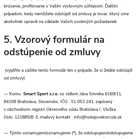
brúsenie, profilovanie s Vaším výslovným súhlasom. Ďalším
prípadom, kedy nemôžete odstúpiť od zmluvy je tovar, ktorý sme
akokoľvek upravili na základe Vašich osobných požiadaviek.
5. Vzorový formulár na
odstúpenie od zmluvy
(vyplňte a zašlite tento formulár len v prípade, že si želáte odstúpiť
od zmluvy)
— Komu
Smart Sport s.r.o.
so sídlom Jána Smreka 6169/11,
84108 Bratislava, Slovensko, IČO : 51 053 241, zapísaný
v obchodnom registri Okresného súdu Bratislava I, Vložka
číslo: 121885/B. E-mailový kontakt : info@hokejovekorcule.sk
— Týmto oznamujem/oznamujeme (*), že odstupujem/odstupujeme