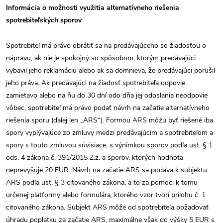
Informácia o možnosti využitia
alternatívneho riešenia
spotrebiteľských sporov
Spotrebiteľ má právo obrátiť sa na predávajúceho so žiadosťou o
nápravu, ak nie je spokojný so spôsobom, ktorým predávajúci
vybavil jeho reklamáciu alebo ak sa domnieva, že predávajúci porušil
jeho práva. Ak predávajúci na žiadosť spotrebiteľa odpovie
zamietavo alebo na ňu do 30 dní odo dňa jej odoslania neodpovie
vôbec, spotrebiteľ má právo podať návrh na začatie alternatívneho
riešenia sporu (ďalej len „ARS“). Formou ARS môžu byť riešené iba
spory vyplývajúce zo zmluvy medzi predávajúcim a spotrebiteľom a
spory s touto zmluvou súvisiace, s výnimkou sporov podľa ust. § 1
ods. 4 zákona č. 391/2015 Z.z. a sporov, ktorých hodnota
neprevyšuje 20 EUR. Návrh na začatie ARS sa podáva k subjektu
ARS podľa ust. § 3 citovaného zákona, a to za pomoci k tomu
určenej platformy alebo formulára, ktorého vzor tvorí prílohu č. 1
citovaného zákona. Subjekt ARS môže od spotrebiteľa požadovať
úhradu poplatku za začatie ARS, maximálne však do výšky 5 EUR s