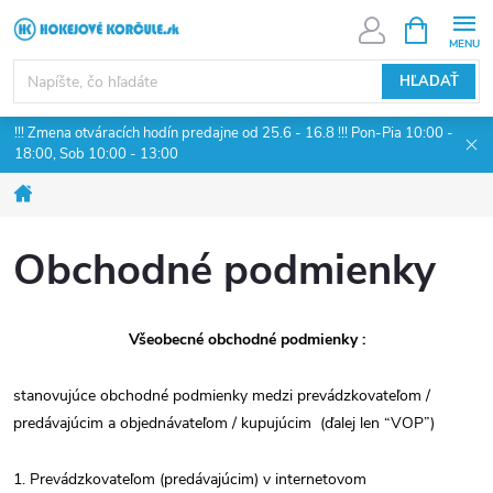
Prejsť
NÁKUPN
KOŠÍK
na
obsah
HĽADAŤ
!!! Zmena otváracích hodín predajne od 25.6 - 16.8 !!! Pon-Pia 10:00 -
18:00, Sob 10:00 - 13:00
Domov
Obchodné podmienky
Všeobecné obchodné podmienky :
stanovujúce obchodné podmienky medzi prevádzkovateľom /
predávajúcim a objednávateľom / kupujúcim (ďalej len “VOP”)
1. Prevádzkovateľom (predávajúcim) v internetovom