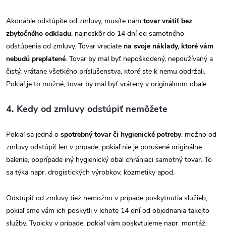
Akonáhle odstúpite od zmluvy, musíte nám
tovar vrátiť bez
zbytočného odkladu
, najneskôr do 14 dní od samotného
odstúpenia od zmluvy. Tovar vraciate
na svoje náklady, ktoré vám
nebudú preplatené
. Tovar by mal byť nepoškodený, nepoužívaný a
čistý, vrátane všetkého príslušenstva, ktoré ste k nemu obdržali.
Pokiaľ je to možné, tovar by mal byť vrátený v originálnom obale.
4. Kedy od zmluvy odstúpiť nemôžete
Pokiaľ sa jedná o
spotrebný tovar či hygienické potreby
, možno od
zmluvy odstúpiť len v prípade, pokiaľ nie je porušené originálne
balenie, poprípade iný hygienický obal chrániaci samotný tovar. To
sa týka napr. drogistických výrobkov, kozmetiky apod.
Odstúpiť od zmluvy tiež nemožno v prípade poskytnutia služieb,
pokiaľ sme vám ich poskytli v lehote 14 dní od objednania takejto
služby. Typicky v prípade, pokiaľ vám poskytujeme napr. montáž,