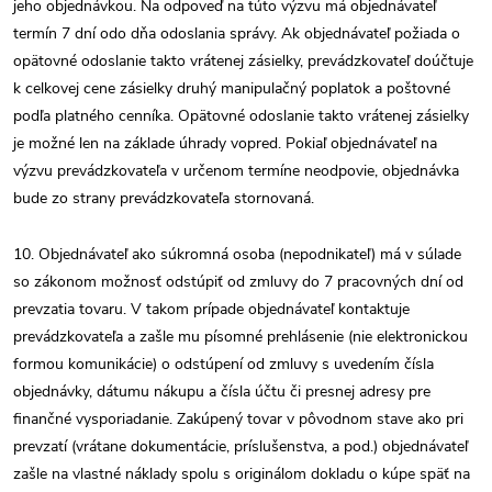
jeho objednávkou. Na odpoveď na túto výzvu má objednávateľ
termín 7 dní odo dňa odoslania správy. Ak objednávateľ požiada o
opätovné odoslanie takto vrátenej zásielky, prevádzkovateľ doúčtuje
k celkovej cene zásielky druhý manipulačný poplatok a poštovné
podľa platného cenníka. Opätovné odoslanie takto vrátenej zásielky
je možné len na základe úhrady vopred. Pokiaľ objednávateľ na
výzvu prevádzkovateľa v určenom termíne neodpovie, objednávka
bude zo strany prevádzkovateľa stornovaná.
10. Objednávateľ ako súkromná osoba (nepodnikateľ) má v súlade
so zákonom možnosť odstúpiť od zmluvy do 7 pracovných dní od
prevzatia tovaru. V takom prípade objednávateľ kontaktuje
prevádzkovateľa a zašle mu písomné prehlásenie (nie elektronickou
formou komunikácie) o odstúpení od zmluvy s uvedením čísla
objednávky, dátumu nákupu a čísla účtu či presnej adresy pre
finančné vysporiadanie. Zakúpený tovar v pôvodnom stave ako pri
prevzatí (vrátane dokumentácie, príslušenstva, a pod.) objednávateľ
zašle na vlastné náklady spolu s originálom dokladu o kúpe späť na