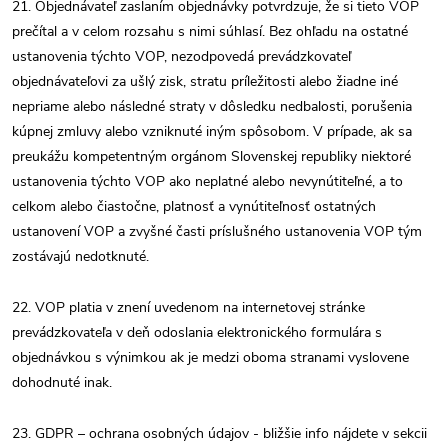
21. Objednávateľ zaslaním objednávky potvrdzuje, že si tieto VOP
prečítal a v celom rozsahu s nimi súhlasí. Bez ohľadu na ostatné
ustanovenia týchto VOP, nezodpovedá prevádzkovateľ
objednávateľovi za ušlý zisk, stratu príležitosti alebo žiadne iné
nepriame alebo následné straty v dôsledku nedbalosti, porušenia
kúpnej zmluvy alebo vzniknuté iným spôsobom. V prípade, ak sa
preukážu kompetentným orgánom Slovenskej republiky niektoré
ustanovenia týchto VOP ako neplatné alebo nevynútiteľné, a to
celkom alebo čiastočne, platnosť a vynútiteľnosť ostatných
ustanovení VOP a zvyšné časti príslušného ustanovenia VOP tým
zostávajú nedotknuté.
22. VOP platia v znení uvedenom na internetovej stránke
prevádzkovateľa v deň odoslania elektronického formulára s
objednávkou s výnimkou ak je medzi oboma stranami vyslovene
dohodnuté inak.
23.
GDPR – ochrana osobných údajov - bližšie info nájdete v sekcii