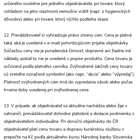
určeného osobitne pre jedného objednávateľa, pri tovare, ktorý
vzhľadom na jeho vlastnosti nemožno vrátiť (napr. z hygienických
dôvodov) alebo pri tovare, ktorý rýchlo podlieha skaze.
12. Prevádzkovateľ si vyhradzuje právo zmeny cien. Cena je platná
taká, aká je uvedená v e-maili potvrdzujúcom prijatie objednávky.
Súčasťou ceny nie je poradenská činnosť, dopravné ani žiadne iné
náklady, pokiaľ to nie je uvedené v popise produktu. Cena tovaru je
určovaná podľa platného cenníka. Zvýhodnené (akčné) ceny tovaru
sú zreteľne označené symbolmi (ako napr. “akcia” alebo “výpredaj”).
Platnosť zvýhodnených cien trvá do vypredania zásob alebo počas
trvania doby uvedenej pri zvýhodnenej cene.
13. V prípade, ak objednávateľ sa aktuálne nachádza alebo žije v
zahraniči, prevádzkovateľ dohodne platobné a dodacie podmienky s
objednávateľom individuálne. Pri doruční objednávky do ČR
objednávateľ platí cenu tovaru a dopravu kuriérskou službou v
prepočte na Kč podľa aktuálneho kurzu Národnej banky Slovenska