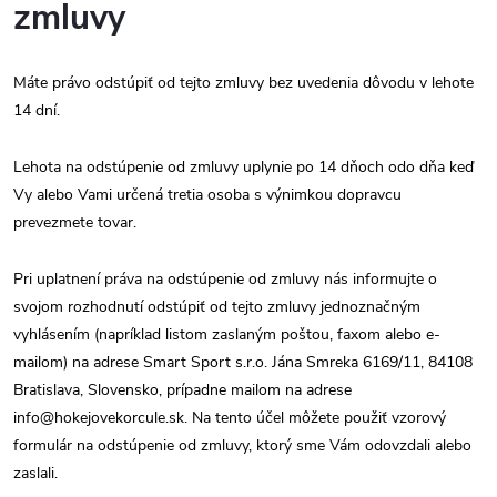
zmluvy
Máte právo odstúpiť od tejto zmluvy bez uvedenia dôvodu v lehote
14 dní.
Lehota na odstúpenie od zmluvy uplynie po 14 dňoch odo dňa keď
Vy alebo Vami určená tretia osoba s výnimkou dopravcu
prevezmete tovar.
Pri uplatnení práva na odstúpenie od zmluvy nás informujte o
svojom rozhodnutí odstúpiť od tejto zmluvy jednoznačným
vyhlásením (napríklad listom zaslaným poštou, faxom alebo e-
mailom) na adrese Smart Sport s.r.o. Jána Smreka 6169/11, 84108
Bratislava, Slovensko, prípadne mailom na adrese
info@hokejovekorcule.sk. Na tento účel môžete použiť vzorový
formulár na odstúpenie od zmluvy, ktorý sme Vám odovzdali alebo
zaslali.