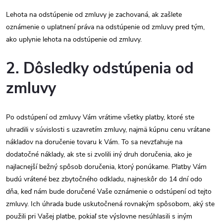
Lehota na odstúpenie od zmluvy je zachovaná, ak zašlete
oznámenie o uplatnení práva na odstúpenie od zmluvy pred tým,
ako uplynie lehota na odstúpenie od zmluvy.
2. Dôsledky odstúpenia od
zmluvy
Po odstúpení od zmluvy Vám vrátime všetky platby, ktoré ste
uhradili v súvislosti s uzavretím zmluvy, najmä kúpnu cenu vrátane
nákladov na doručenie tovaru k Vám. To sa nevzťahuje na
dodatočné náklady, ak ste si zvolili iný druh doručenia, ako je
najlacnejší bežný spôsob doručenia, ktorý ponúkame. Platby Vám
budú vrátené bez zbytočného odkladu, najneskôr do 14 dní odo
dňa, keď nám bude doručené Vaše oznámenie o odstúpení od tejto
zmluvy. Ich úhrada bude uskutočnená rovnakým spôsobom, aký ste
použili pri Vašej platbe, pokiaľ ste výslovne nesúhlasili s iným