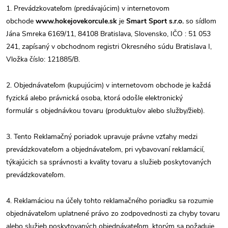
1. Prevádzkovateľom (predávajúcim) v internetovom
obchode
www.hokejovekorcule.sk
je
Smart Sport s.r.o.
so sídlom
Jána Smreka 6169/11, 84108 Bratislava, Slovensko, IČO : 51 053
241, zapísaný v obchodnom registri Okresného súdu Bratislava I,
Vložka číslo: 121885/B.
2. Objednávateľom (kupujúcim) v internetovom obchode je každá
fyzická alebo právnická osoba, ktorá odošle elektronický
formulár s objednávkou tovaru (produktu/ov alebo služby/žieb).
3. Tento Reklamačný poriadok upravuje právne vzťahy medzi
prevádzkovateľom a objednávateľom, pri vybavovaní reklamácií,
týkajúcich sa správnosti a kvality tovaru a služieb poskytovaných
prevádzkovateľom.
4. Reklamáciou na účely tohto reklamačného poriadku sa rozumie
objednávateľom uplatnené právo zo zodpovednosti za chyby tovaru
alebo služieb poskytovaných objednávateľom, ktorým sa požaduje