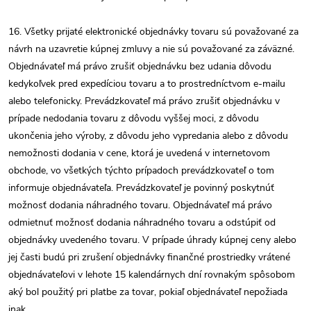
16. Všetky prijaté elektronické objednávky tovaru sú považované za
návrh na uzavretie kúpnej zmluvy a nie sú považované za záväzné.
Objednávateľ má právo zrušiť objednávku bez udania dôvodu
kedykoľvek pred expedíciou tovaru a to prostredníctvom e-mailu
alebo telefonicky. Prevádzkovateľ má právo zrušiť objednávku v
prípade nedodania tovaru z dôvodu vyššej moci, z dôvodu
ukončenia jeho výroby, z dôvodu jeho vypredania alebo z dôvodu
nemožnosti dodania v cene, ktorá je uvedená v internetovom
obchode, vo všetkých týchto prípadoch prevádzkovateľ o tom
informuje objednávateľa. Prevádzkovateľ je povinný poskytnúť
možnosť dodania náhradného tovaru. Objednávateľ má právo
odmietnuť možnosť dodania náhradného tovaru a odstúpiť od
objednávky uvedeného tovaru. V prípade úhrady kúpnej ceny alebo
jej časti budú pri zrušení objednávky finančné prostriedky vrátené
objednávateľovi v lehote 15 kalendárnych dní rovnakým spôsobom
aký bol použitý pri platbe za tovar, pokiaľ objednávateľ nepožiada
inak.