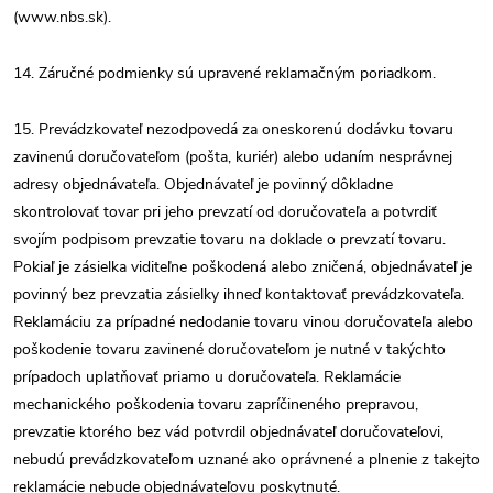
(www.nbs.sk).
14. Záručné podmienky sú upravené reklamačným poriadkom.
15. Prevádzkovateľ nezodpovedá za oneskorenú dodávku tovaru
zavinenú doručovateľom (pošta, kuriér) alebo udaním nesprávnej
adresy objednávateľa. Objednávateľ je povinný dôkladne
skontrolovať tovar pri jeho prevzatí od doručovateľa a potvrdiť
svojím podpisom prevzatie tovaru na doklade o prevzatí tovaru.
Pokiaľ je zásielka viditeľne poškodená alebo zničená, objednávateľ je
povinný bez prevzatia zásielky ihneď kontaktovať prevádzkovateľa.
Reklamáciu za prípadné nedodanie tovaru vinou doručovateľa alebo
poškodenie tovaru zavinené doručovateľom je nutné v takýchto
prípadoch uplatňovať priamo u doručovateľa. Reklamácie
mechanického poškodenia tovaru zapríčineného prepravou,
prevzatie ktorého bez vád potvrdil objednávateľ doručovateľovi,
nebudú prevádzkovateľom uznané ako oprávnené a plnenie z takejto
reklamácie nebude objednávateľovu poskytnuté.