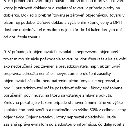
8. Pri preberaní tovaru objednávateľ obdrží doklad o prevzatí tovaru,
ktorý je zároveň dokladom o zaplatení tovaru v prípade platby na
dobierku. Doklad o prebratí tovaru je zároveň objednávkou tovaru v
písomnej podobe. Daňový doklad s vyčíslením kúpnej ceny a DPH
dostane objednávateľ e-mailom najneskôr do 14 kalendárnych dní
od doručenia tovaru.
9. V prípade, ak objednávateľ nezaplatí a neprevezme objednaný
tovar mimo situácie poškodenia tovaru pri doručení (zásielka sa vráti
ako nedoručená bez zavinenia prevádzkovateľa, napr. ak zmluvný
prepravca adresáta nenašiel, nevyrozumel o uložení zásielky,
objednávateľ zásielku nedopatrením alebo úmyselne neprevzal, a
pod. ), prevádzkovateľ môže požadovať náhradu škody spôsobenej
porušením povinnosti, na ktorú sa vzťahuje zmluvná pokuta.
Zmluvná pokuta je v takom prípade stanovená minimálne vo výške
zaplateného poštovného a maximálne vo výške 50% z celkovej ceny
objednávky. Objednávateľovi, ktorý neprevzal objednávku bude
zaslaná správa e-mailom so žiadosťou o informáciu, čo ďalej robiť s