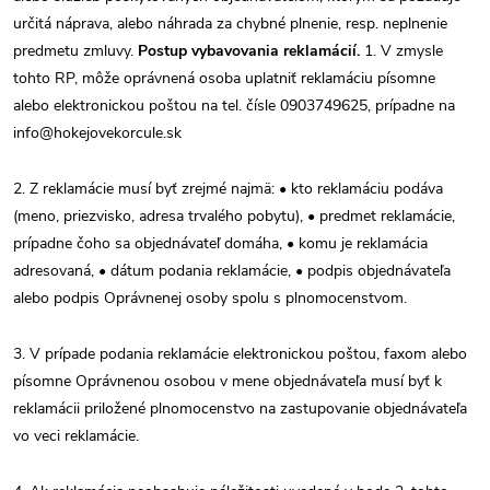
určitá náprava, alebo náhrada za chybné plnenie, resp. neplnenie
predmetu zmluvy.
Postup vybavovania reklamácií.
1. V zmysle
tohto RP, môže oprávnená osoba uplatniť reklamáciu písomne
alebo elektronickou poštou na tel. čísle 0903749625, prípadne na
info@hokejovekorcule.sk
2. Z reklamácie musí byť zrejmé najmä: • kto reklamáciu podáva
(meno, priezvisko, adresa trvalého pobytu), • predmet reklamácie,
prípadne čoho sa objednávateľ domáha, • komu je reklamácia
adresovaná, • dátum podania reklamácie, • podpis objednávateľa
alebo podpis Oprávnenej osoby spolu s plnomocenstvom.
3. V prípade podania reklamácie elektronickou poštou, faxom alebo
písomne Oprávnenou osobou v mene objednávateľa musí byť k
reklamácii priložené plnomocenstvo na zastupovanie objednávateľa
vo veci reklamácie.