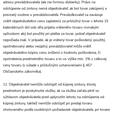
adresu prevádzkovateľa (ale nie formou dobierky). Právo na
odstúpenie od zmluvy nemá objednávateľ, ak bol tovar zakúpený a
prevzatý osobne u prevádzkovateľa. Prevázdkovateľ sa zaväzuje
vrátiť objednávateľovi cenu zaplatenú za príslušný tovar v lehote 15
kalendárnych dní odo dňa prijatia vráteného tovaru rovnakým
spôsobom aký bol použitý pri platbe za tovar, pokiaľ objednávateľ
nepožiada inak. V prípade, ak je vrátený tovar poškodený, použitý,
opotrebovaný alebo neúplný, prevádzkovateľ môže vrátiť
objednávateľovi kúpnu cenu zníženú o hodnotu poškodenia, či
opotrebenia predmetného tovaru a to vo výške min. 1% z celkovej
ceny tovaru (v súlade s príslušnými ustanoveniami § 457
Občianskeho zákonníka).
11. Objednávateľ nemôže odstúpiť od kúpnej zmluvy, ktorej
predmetom je poskytnutie služby, ak sa služba začala plniť so
súhlasom objednávateľa pred uplynutím lehoty na odstúpenie od
kúpnej zmluvy, taktiež nemôže odstúpiť pri predaji tovaru
zhotoveného podľa osobitných požiadaviek objednávateľa, pri tovare