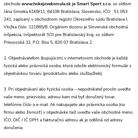
obchode
www.hokejovekorcule.sk je Smart Sport s.r.o.
so sídlom
Jána Smreka 6169/11, 84108 Bratislava, Slovensko, IČO : 51 053
241, zapísaný v obchodnom registri Okresného súdu Bratislava I,
Vložka číslo: 121885/B. Orgánom dozoru je Slovenská obchodná
inšpekcia, Inšpektorát SOI pre Bratislavský kraj, so sídlom
Prievozská 32, P.O. Box 5, 820 07 Bratislava 2.
2. Objednávateľom (kupujúcim) v internetovom obchode je každá
fyzická alebo právnická osoba, ktorá odošle elektronický formulár s
objednávkou tovaru (produktu/ov alebo služby/žieb).
3. Pri objednávaní ako fyzická osoba – nepodnikateľ prosím uveďte
vaše meno, priezvisko, adresu kam má byť doručený tovar,
telefónne číslo a e-mail. Ak nakupujete ako právnicka osoba (na
firmu alebo živnosť) v objednávke tiež uveďte vaše obchodné meno,
IČO, DIČ / IČ DPH a fakturačnú adresu ak je odlišná od adresy
doručenia.