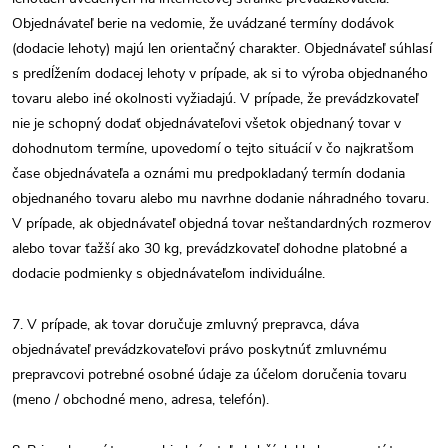
Objednávateľ berie na vedomie, že uvádzané termíny dodávok
(dodacie lehoty) majú len orientačný charakter. Objednávateľ súhlasí
s predĺžením dodacej lehoty v prípade, ak si to výroba objednaného
tovaru alebo iné okolnosti vyžiadajú. V prípade, že prevádzkovateľ
nie je schopný dodať objednávateľovi všetok objednaný tovar v
dohodnutom termíne, upovedomí o tejto situácií v čo najkratšom
čase objednávateľa a oznámi mu predpokladaný termín dodania
objednaného tovaru alebo mu navrhne dodanie náhradného tovaru.
V prípade, ak objednávateľ objedná tovar neštandardných rozmerov
alebo tovar ťažší ako 30 kg, prevádzkovateľ dohodne platobné a
dodacie podmienky s objednávateľom individuálne.
7. V prípade, ak tovar doručuje zmluvný prepravca, dáva
objednávateľ prevádzkovateľovi právo poskytnúť zmluvnému
prepravcovi potrebné osobné údaje za účelom doručenia tovaru
(meno / obchodné meno, adresa, telefón).