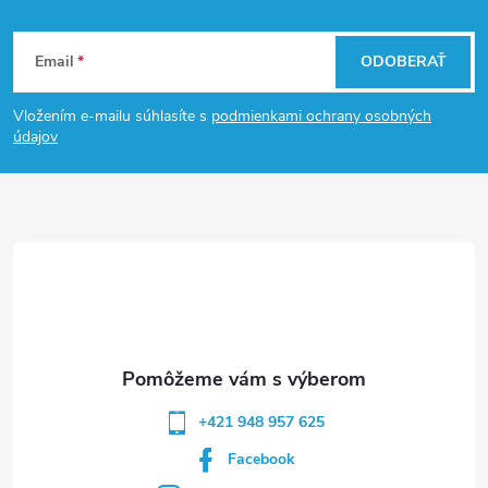
Z
Email
ODOBERAŤ
á
Vložením e-mailu súhlasíte s
podmienkami ochrany osobných
p
údajov
ä
t
i
e
+421 948 957 625
Facebook