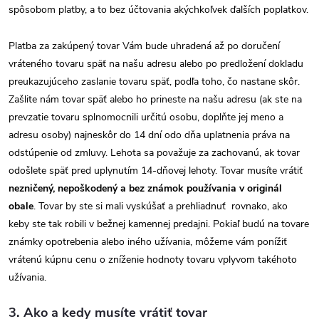
spôsobom platby, a to bez účtovania akýchkoľvek ďalších poplatkov.
Platba za zakúpený tovar Vám bude uhradená až po doručení
vráteného tovaru späť na našu adresu alebo po predložení dokladu
preukazujúceho zaslanie tovaru späť, podľa toho, čo nastane skôr.
Zašlite nám tovar späť alebo ho prineste na našu adresu (ak ste na
prevzatie tovaru splnomocnili určitú osobu, doplňte jej meno a
adresu osoby) najneskôr do 14 dní odo dňa uplatnenia práva na
odstúpenie od zmluvy. Lehota sa považuje za zachovanú, ak tovar
odošlete späť pred uplynutím 14-dňovej lehoty. Tovar musíte vrátiť
nezničený, nepoškodený a bez známok používania v originál
obale
. Tovar by ste si mali vyskúšať a prehliadnuť rovnako, ako
keby ste tak robili v bežnej kamennej predajni. Pokiaľ budú na tovare
známky opotrebenia alebo iného užívania, môžeme vám ponížiť
vrátenú kúpnu cenu o zníženie hodnoty tovaru vplyvom takéhoto
užívania.
3. Ako a kedy musíte vrátiť tovar