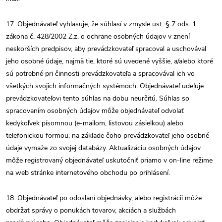
17. Objednávateľ vyhlasuje, že súhlasí v zmysle ust. § 7 ods. 1
zákona č. 428/2002 Z.z. o ochrane osobných údajov v znení
neskorších predpisov, aby prevádzkovateľ spracoval a uschovával
jeho osobné údaje, najmä tie, ktoré sú uvedené vyššie, a/alebo ktoré
sú potrebné pri činnosti prevádzkovateľa a spracovával ich vo
všetkých svojich informačných systémoch. Objednávateľ udeľuje
prevádzkovateľovi tento súhlas na dobu neurčitú. Súhlas so
spracovaním osobných údajov môže objednávateľ odvolať
kedykoľvek písomnou (e-mailom, listovou zásielkou) alebo
telefonickou formou, na základe čoho prevádzkovateľ jeho osobné
údaje vymaže zo svojej databázy. Aktualizáciu osobných údajov
môže registrovaný objednávateľ uskutočniť priamo v on-line režime
na web stránke internetového obchodu po prihlásení.
18. Objednávateľ po odoslaní objednávky, alebo registrácii môže
obdržať správy o ponukách tovarov, akciách a službách