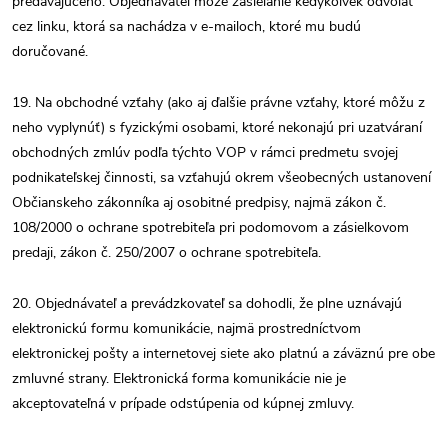
predávajúceho. Objednávateľ môže zasielanie kedykoľvek odvolať
cez linku, ktorá sa nachádza v e-mailoch, ktoré mu budú
doručované.
19. Na obchodné vzťahy (ako aj ďalšie právne vzťahy, ktoré môžu z
neho vyplynúť) s fyzickými osobami, ktoré nekonajú pri uzatváraní
obchodných zmlúv podľa týchto VOP v rámci predmetu svojej
podnikateľskej činnosti, sa vzťahujú okrem všeobecných ustanovení
Občianskeho zákonníka aj osobitné predpisy, najmä zákon č.
108/2000 o ochrane spotrebiteľa pri podomovom a zásielkovom
predaji, zákon č. 250/2007 o ochrane spotrebiteľa.
20. Objednávateľ a prevádzkovateľ sa dohodli, že plne uznávajú
elektronickú formu komunikácie, najmä prostredníctvom
elektronickej pošty a internetovej siete ako platnú a záväznú pre obe
zmluvné strany. Elektronická forma komunikácie nie je
akceptovateľná v prípade odstúpenia od kúpnej zmluvy.