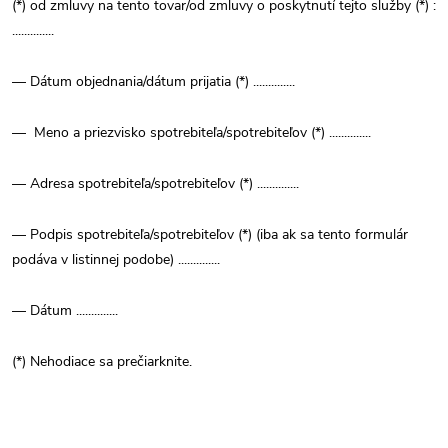
(*) od zmluvy na tento tovar/od zmluvy o poskytnutí tejto služby (*) :
..............
— Dátum objednania/dátum prijatia (*) ..............
— Meno a priezvisko spotrebiteľa/spotrebiteľov (*) ..............
— Adresa spotrebiteľa/spotrebiteľov (*) ..............
— Podpis spotrebiteľa/spotrebiteľov (*) (iba ak sa tento formulár
podáva v listinnej podobe) ..............
— Dátum ..............
(*) Nehodiace sa prečiarknite.