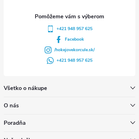
e
+421 948 957 625
Facebook
/hokejovekorcule.sk/
+421 948 957 625
Všetko o nákupe
O nás
Poradňa