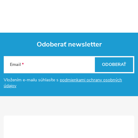
Odoberať newsletter
Z
Email
ODOBERAŤ
á
Vložením e-mailu súhlasíte s
podmienkami ochrany osobných
p
údajov
ä
t
i