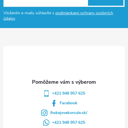
á
Vložením e-mailu súhlasíte s
podmienkami ochrany osobných
p
údajov
ä
t
i
e
+421 948 957 625
Facebook
/hokejovekorcule.sk/
+421 948 957 625