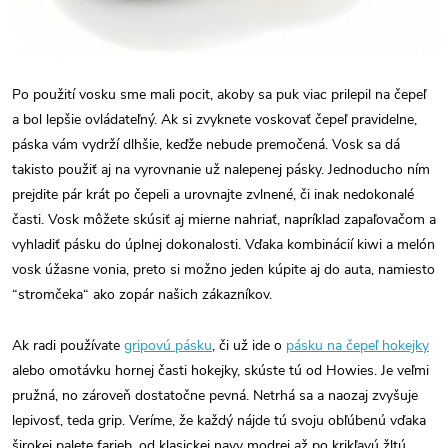
Po použití vosku sme mali pocit, akoby sa puk viac prilepil na čepeľ
a bol lepšie ovládateľný. Ak si zvyknete voskovať čepeľ pravidelne,
páska vám vydrží dlhšie, keďže nebude premočená. Vosk sa dá
takisto použiť aj na vyrovnanie už nalepenej pásky. Jednoducho ním
prejdite pár krát po čepeli a urovnajte zvlnené, či inak nedokonalé
časti. Vosk môžete skúsiť aj mierne nahriať, napríklad zapaľovačom a
vyhladiť pásku do úplnej dokonalosti. Vďaka kombinácií kiwi a melón
vosk úžasne vonia, preto si možno jeden kúpite aj do auta, namiesto
“stromčeka“ ako zopár našich zákazníkov.
Ak radi používate
gripovú pásku
, či už ide o
pásku na čepeľ hokejky
alebo omotávku hornej časti hokejky, skúste tú od Howies. Je veľmi
pružná, no zároveň dostatočne pevná. Netrhá sa a naozaj zvyšuje
lepivosť, teda grip. Veríme, že každý nájde tú svoju obľúbenú vďaka
širokej palete farieb, od klasickej navy modrej až po krikľavú žltú