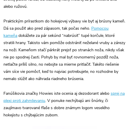
alebo ružovú.
Praktickým prírastkom do hokejovej výbavy vie byť aj brúsny kameň.
Dá sa použiť ako pred zápasom, tak počas neho.
Pomocou
kameňa
dokážete za pár sekúnd “nabrúsiť” tupé korčule, ktoré
stratili hrany. Takisto vám pomôže odstrániť neželané vruby a zárezy
na noži. Kameňom stačí párkrát prejsť po stranách noža, nikdy však
nie po spodnej časti. Pohyb by mal byť rovnomerný pozdĺž noža,
netlačte príliš silno, no nebojte sa mierne pritlačiť. Takéto riešenie
vám síce vie pomôcť, keď to najviac potrebujete, no rozhodne by
nemalo slúžiť ako náhrada riadneho brúsenia.
Fanúšikovia značky Howies iste ocenia aj dezodorant alebo
sprej na
plexi proti zahmlievaniu
. V ponuke nechýbajú ani šnúrky, či
zaujímavo tvarované fľaše s dobre známym logom veselého
hokejistu s chýbajúcim zubom.