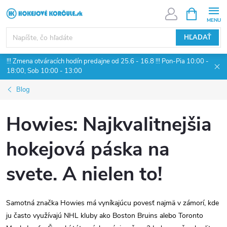
Prejsť
NÁKUPN
KOŠÍK
na
obsah
HĽADAŤ
!!! Zmena otváracích hodín predajne od 25.6 - 16.8 !!! Pon-Pia 10:00 -
18:00, Sob 10:00 - 13:00
Blog
Howies: Najkvalitnejšia
hokejová páska na
svete. A nielen to!
Samotná značka Howies má vyníkajúcu povesť najmä v zámorí, kde
ju často využívajú NHL kluby ako Boston Bruins alebo Toronto