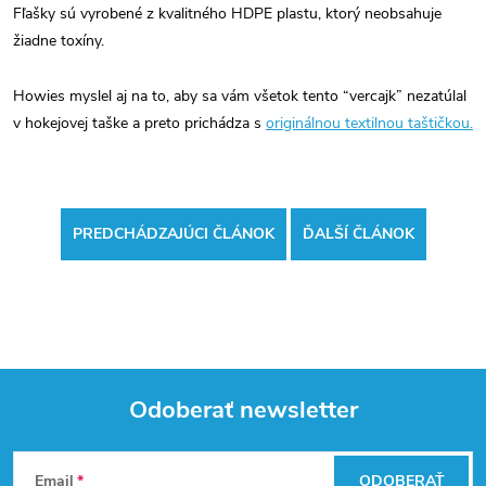
Fľašky sú vyrobené z kvalitného HDPE plastu, ktorý neobsahuje
žiadne toxíny.
Howies myslel aj na to, aby sa vám všetok tento “vercajk” nezatúlal
v hokejovej taške a preto prichádza s
originálnou textilnou taštičkou.
PREDCHÁDZAJÚCI ČLÁNOK
ĎALŠÍ ČLÁNOK
Odoberať newsletter
Z
Email
ODOBERAŤ