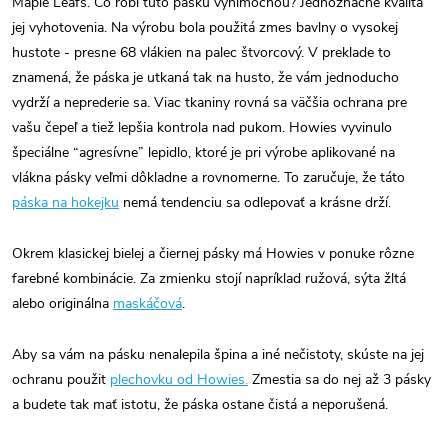
Maple Leafs.
Čo robí túto pásku výnimočnou? Jednoznačne kvalita
jej vyhotovenia.
Na výrobu bola použitá zmes bavlny o vysokej
hustote - presne 68 vlákien na palec štvorcový. V preklade to
znamená, že páska je utkaná tak na husto, že vám jednoducho
vydrží a neprederie sa. Viac tkaniny rovná sa väčšia ochrana pre
vašu čepeľ a tiež lepšia kontrola nad pukom. Howies vyvinulo
špeciálne “agresívne” lepidlo, ktoré je pri výrobe aplikované na
vlákna pásky veľmi dôkladne a rovnomerne. To zaručuje, že táto
páska na hokejku
nemá tendenciu sa odlepovať a krásne drží.
Okrem klasickej bielej a čiernej pásky má Howies v ponuke rôzne
farebné kombinácie. Za zmienku stojí napríklad ružová, sýta žltá
alebo originálna
maskáčová
.
Aby sa vám na pásku nenalepila špina a iné nečistoty, skúste na jej
ochranu použit
plechovku od Howies.
Zmestia sa do nej až 3 pásky
a budete tak mať istotu, že páska ostane čistá a neporušená.