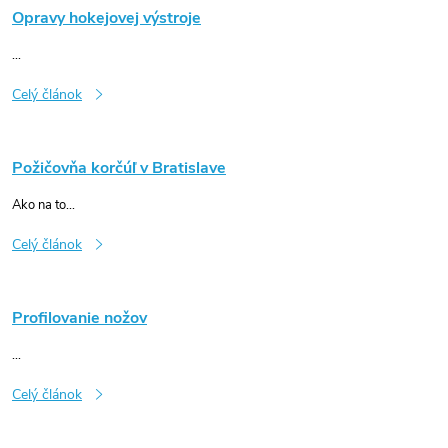
Opravy hokejovej výstroje
...
Celý článok
Požičovňa korčúľ v Bratislave
Ako na to...
Celý článok
Profilovanie nožov
...
Celý článok