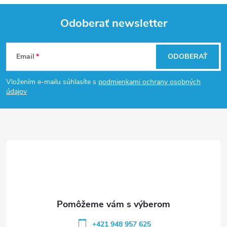
á
Odoberať newsletter
d
Z
a
Email
ODOBERAŤ
á
c
Vložením e-mailu súhlasíte s
podmienkami ochrany osobných
p
i
údajov
e
ä
p
t
r
i
v
e
k
y
+421 948 957 625