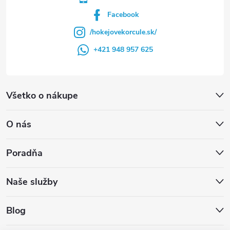
v
Facebook
ý
/hokejovekorcule.sk/
p
+421 948 957 625
i
s
Všetko o nákupe
u
O nás
Poradňa
Naše služby
Blog