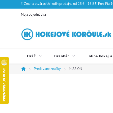
Prejsť
!!! Zmena otváracích hodín predajne od 25.6 - 16.8 !!! Pon-Pia
na
Moja objednávka
obsah
Hráč
Brankár
Inline hokej a
Predávané značky
MISSION
Domov