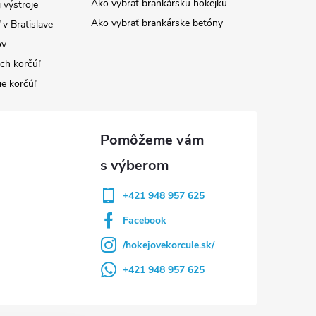
Ako vybrať brankársku hokejku
 výstroje
Ako vybrať brankárske betóny
v Bratislave
ov
ých korčúľ
ie korčúľ
+421 948 957 625
Facebook
/hokejovekorcule.sk/
+421 948 957 625