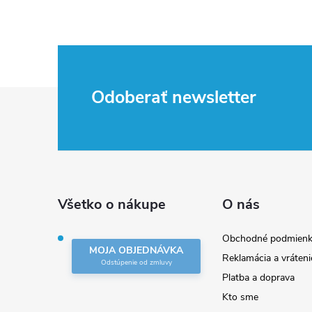
Z
Odoberať newsletter
á
p
ä
Všetko o nákupe
O nás
t
Obchodné podmienk
MOJA OBJEDNÁVKA
Reklamácia a vráteni
i
Platba a doprava
Kto sme