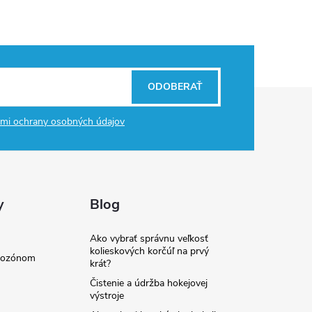
ODOBERAŤ
mi ochrany osobných údajov
y
Blog
Ako vybrať správnu veľkosť
kolieskových korčúľ na prvý
e ozónom
krát?
Čistenie a údržba hokejovej
výstroje