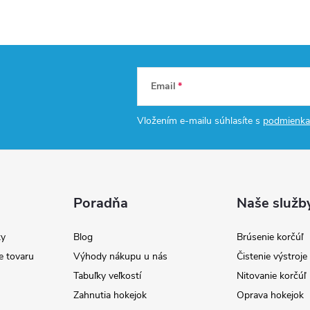
Email
Vložením e-mailu súhlasíte s
podmienka
Poradňa
Naše služb
y
Blog
Brúsenie korčúľ
e tovaru
Výhody nákupu u nás
Čistenie výstroj
Tabuľky veľkostí
Nitovanie korčúľ
Zahnutia hokejok
Oprava hokejok