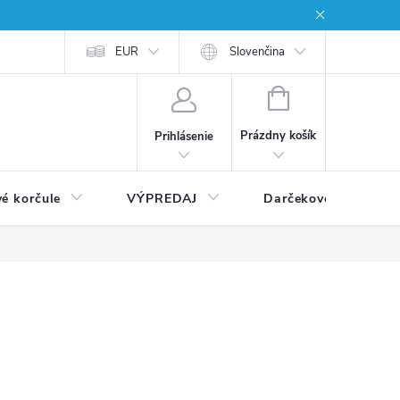
EUR
Slovenčina
NÁKUPNÝ
KOŠÍK
Prázdny košík
Prihlásenie
vé korčule
VÝPREDAJ
Darčekové poukážky