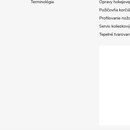
Terminológia
Opravy hokejovej
Požičovňa korčúľ 
Profilovanie nož
Servis kolieskov
Tepelné tvarovan