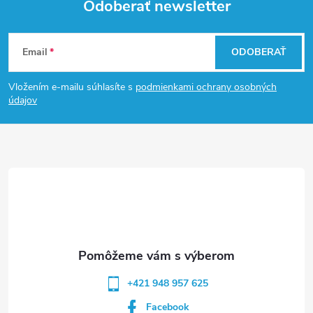
Odoberať newsletter
Z
Email
ODOBERAŤ
á
Vložením e-mailu súhlasíte s
podmienkami ochrany osobných
p
údajov
ä
t
i
e
+421 948 957 625
Facebook