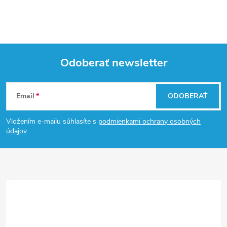
Odoberať newsletter
Z
Email
ODOBERAŤ
á
Vložením e-mailu súhlasíte s
podmienkami ochrany osobných
p
údajov
ä
t
i