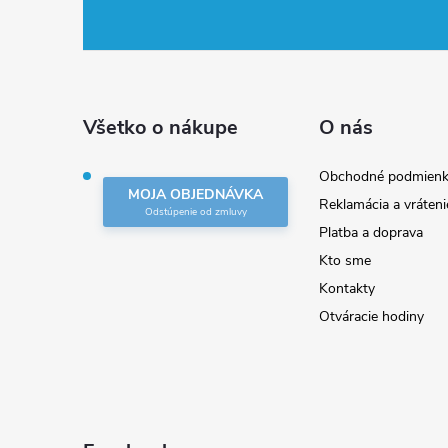
á
p
ä
Všetko o nákupe
O nás
t
Obchodné podmienk
MOJA OBJEDNÁVKA
Reklamácia a vráteni
i
Platba a doprava
Kto sme
e
Kontakty
Otváracie hodiny