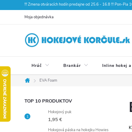
Prejsť
!!! Zmena otváracích hodín predajne od 25.6 - 16.8 !!! Pon-Pia
na
Moja objednávka
obsah
Hráč
Brankár
Inline hokej a
EVA Foam
Domov
B
TOP 10 PRODUKTOV
Hokejový puk
o
1,95 €
K
Hokejová páska na hokejku Howies