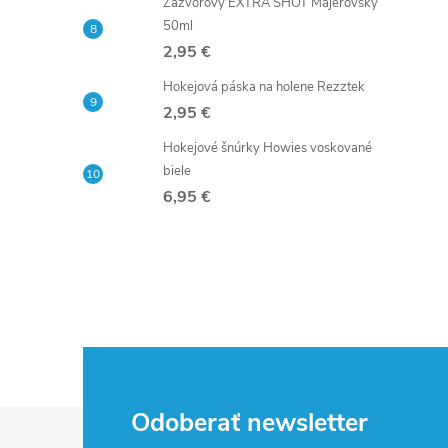
Zázvorový EXTRA SHOT Majerovský
50ml
2,95 €
Hokejová páska na holene Rezztek
2,95 €
Hokejové šnúrky Howies voskované
biele
6,95 €
Z
Odoberať newsletter