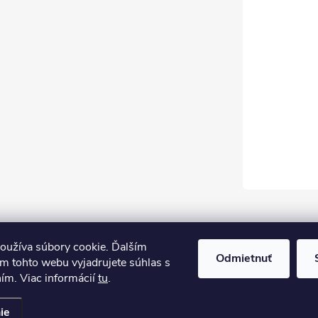
oužíva súbory cookie. Ďalším
Odmietnuť
m tohto webu vyjadrujete súhlas s
ním. Viac informácií
tu
.
ie