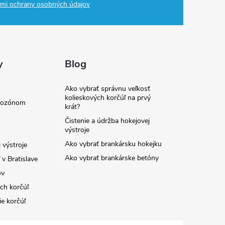
mi ochrany osobných údajov
y
Blog
Ako vybrať správnu veľkosť
kolieskových korčúľ na prvý
e ozónom
krát?
Čistenie a údržba hokejovej
výstroje
Ako vybrať brankársku hokejku
 výstroje
Ako vybrať brankárske betóny
v Bratislave
ov
ých korčúľ
ie korčúľ