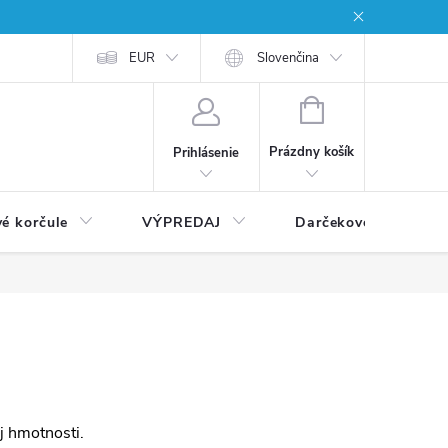
EUR
Slovenčina
NÁKUPNÝ
KOŠÍK
Prázdny košík
Prihlásenie
vé korčule
VÝPREDAJ
Darčekové poukážky
j hmotnosti.