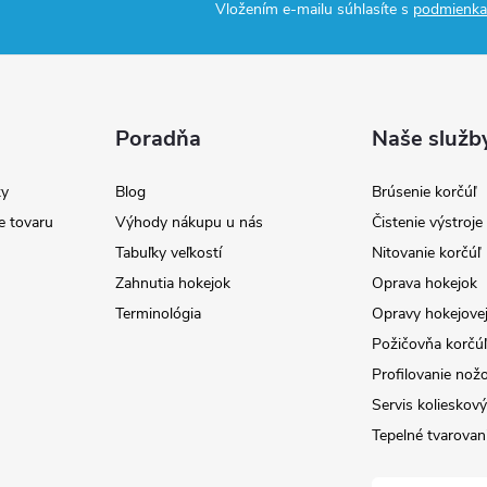
Vložením e-mailu súhlasíte s
podmienka
Poradňa
Naše služb
y
Blog
Brúsenie korčúľ
e tovaru
Výhody nákupu u nás
Čistenie výstroj
Tabuľky veľkostí
Nitovanie korčúľ
Zahnutia hokejok
Oprava hokejok
Terminológia
Opravy hokejovej
Požičovňa korčúľ 
Profilovanie nož
Servis kolieskov
Tepelné tvarovan