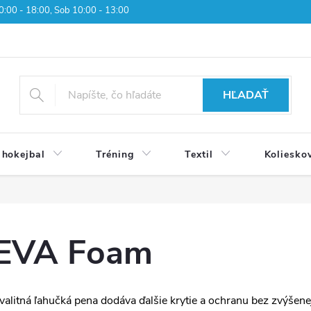
 10:00 - 18:00, Sob 10:00 - 13:00
HĽADAŤ
 hokejbal
Tréning
Textil
Koliesko
EVA Foam
valitná ľahučká pena dodáva ďalšie krytie a ochranu bez zvýšene