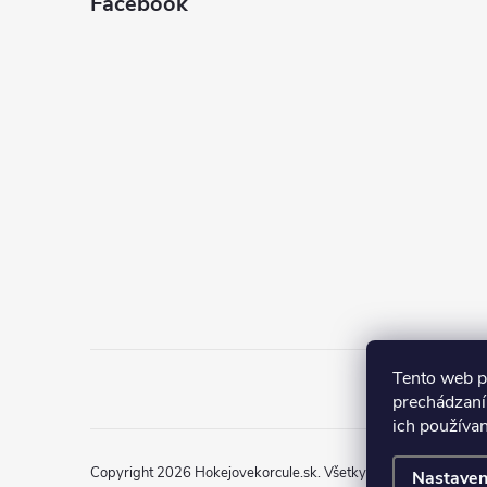
Facebook
Tento web p
prechádzaní
ich používa
Copyright 2026
Hokejovekorcule.sk
. Všetky práva vyhradené.
Nastaven