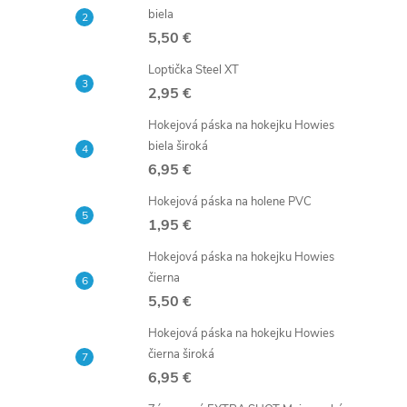
č
biela
5,50 €
n
Loptička Steel XT
ý
2,95 €
Hokejová páska na hokejku Howies
p
biela široká
6,95 €
a
Hokejová páska na holene PVC
n
1,95 €
Hokejová páska na hokejku Howies
e
čierna
5,50 €
l
Hokejová páska na hokejku Howies
čierna široká
6,95 €