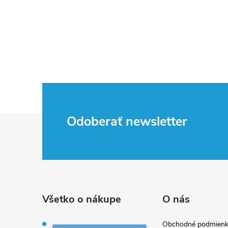
Z
Odoberať newsletter
á
p
ä
Všetko o nákupe
O nás
t
Obchodné podmienk