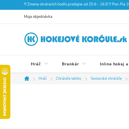
Prejsť
!!! Zmena otváracích hodín predajne od 25.6 - 16.8 !!! Pon-Pia
na
Moja objednávka
obsah
Hráč
Brankár
Inline hokej a
Hráč
Chrániče lakťov
Seniorské chrániče
Domov