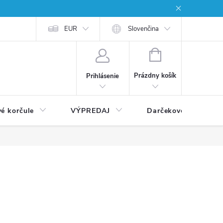
EUR
Slovenčina
NÁKUPNÝ
KOŠÍK
Prázdny košík
Prihlásenie
vé korčule
VÝPREDAJ
Darčekové poukážky