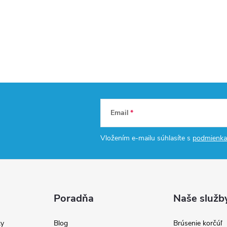
Email
Vložením e-mailu súhlasíte s
podmienka
Poradňa
Naše služb
y
Blog
Brúsenie korčúľ