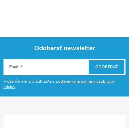
Odoberať newsletter
Z
Email
ODOBERAŤ
á
Vložením e-mailu súhlasíte s
podmienkami ochrany osobných
p
údajov
ä
t