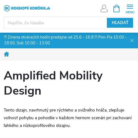
Prejsť
NÁKUPN
KOŠÍK
na
obsah
HĽADAŤ
!!! Zmena otváracích hodín predajne od 25.6 - 16.8 !!! Pon-Pia 10:00 -
18:00, Sob 10:00 - 13:00
Domov
Amplified Mobility
Design
Tento dizajn, navrhnutý pre rýchleho a svižného hráča, zlepšuje
voľnosť pohybu a pohodlie v každom hernom scenári pri zachovaní
ľahkého a nízkoprofilového dizajnu.