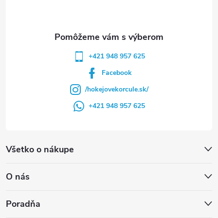
i
e
+421 948 957 625
Facebook
/hokejovekorcule.sk/
+421 948 957 625
Všetko o nákupe
O nás
Poradňa