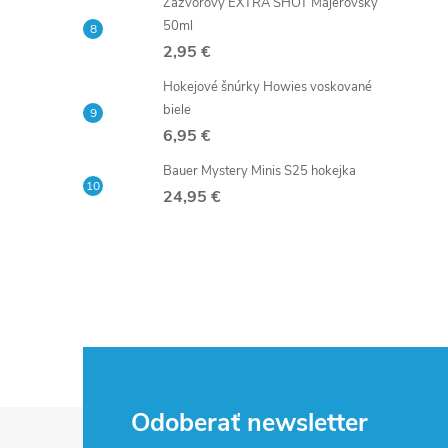
Zázvorový EXTRA SHOT Majerovský
50ml
2,95 €
Hokejové šnúrky Howies voskované
biele
6,95 €
Bauer Mystery Minis S25 hokejka
24,95 €
Z
Odoberať newsletter