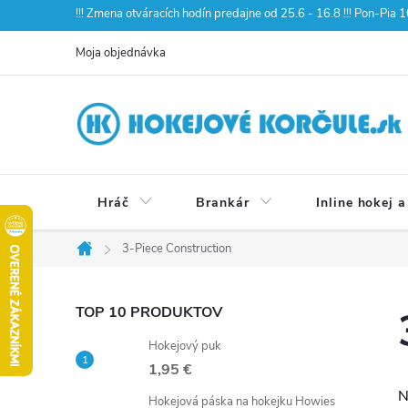
Prejsť
!!! Zmena otváracích hodín predajne od 25.6 - 16.8 !!! Pon-Pia
na
Moja objednávka
obsah
Hráč
Brankár
Inline hokej a
3-Piece Construction
Domov
B
TOP 10 PRODUKTOV
Hokejový puk
o
1,95 €
N
Hokejová páska na hokejku Howies