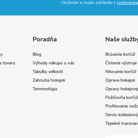
Vložením e-mailu súhlasíte s
podmienka
Poradňa
Naše služb
y
Blog
Brúsenie korčúľ
e tovaru
Výhody nákupu u nás
Čistenie výstroj
Tabuľky veľkostí
Nitovanie korčúľ
Zahnutia hokejok
Oprava hokejok
Terminológia
Opravy hokejovej
Požičovňa korčúľ 
Profilovanie nož
Servis kolieskov
Tepelné tvarovan