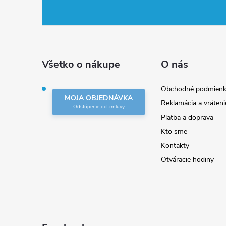
á
p
ä
Všetko o nákupe
O nás
t
Obchodné podmienk
MOJA OBJEDNÁVKA
Reklamácia a vráteni
i
Platba a doprava
Kto sme
e
Kontakty
Otváracie hodiny