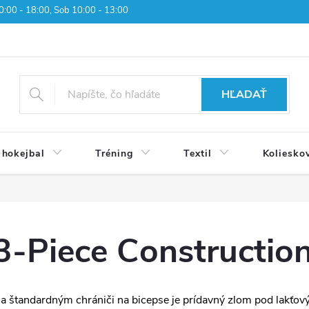
 10:00 - 18:00, Sob 10:00 - 13:00
HĽADAŤ
 hokejbal
Tréning
Textil
Koliesko
3-Piece Constructio
a štandardným chrániči na bicepse je prídavný zlom pod lakť