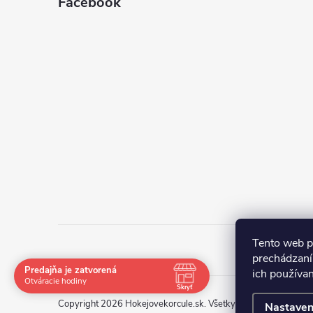
Facebook
Tento web p
prechádzaní
Predajňa je zatvorená
ich používa
Navštívte nás osobne
Otváracie hodiny
Skryť
Čas
Pauza
Copyright 2026
Hokejovekorcule.sk
. Všetky práva vyhradené.
Nastaven