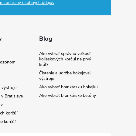
mi ochrany osobných údajov
y
Blog
Ako vybrať správnu veľkosť
kolieskových korčúľ na prvý
e ozónom
krát?
Čistenie a údržba hokejovej
výstroje
Ako vybrať brankársku hokejku
 výstroje
Ako vybrať brankárske betóny
v Bratislave
ov
ých korčúľ
ie korčúľ