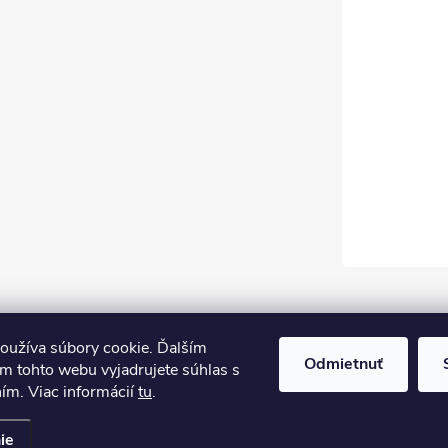
oužíva súbory cookie. Ďalším
Odmietnuť
m tohto webu vyjadrujete súhlas s
ním. Viac informácií
tu
.
ie