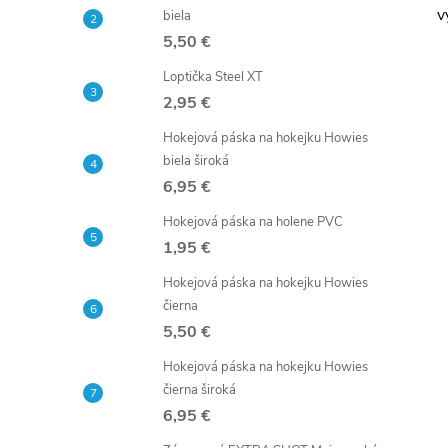
č
v
biela
5,50 €
n
Loptička Steel XT
ý
2,95 €
Hokejová páska na hokejku Howies
p
biela široká
6,95 €
a
Hokejová páska na holene PVC
n
1,95 €
Hokejová páska na hokejku Howies
e
čierna
5,50 €
l
Hokejová páska na hokejku Howies
čierna široká
6,95 €