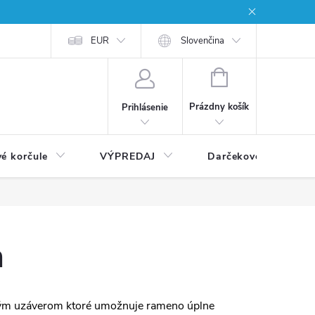
EUR
Slovenčina
NÁKUPNÝ
KOŠÍK
Prázdny košík
Prihlásenie
vé korčule
VÝPREDAJ
Darčekové poukážky
n
ovým uzáverom ktoré umožnuje rameno úplne