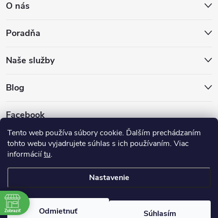
O nás
Poradňa
Naše služby
Blog
Facebook
Tento web používa súbory cookie. Ďalším prechádzaním
tohto webu vyjadrujete súhlas s ich používaním. Viac
informácií
tu
.
Nastavenie
Copyright 2026
Hokejovekorcule.sk
. Všetky práva vyhradené.
Odmietnuť
Zobraziť
Súhlasím