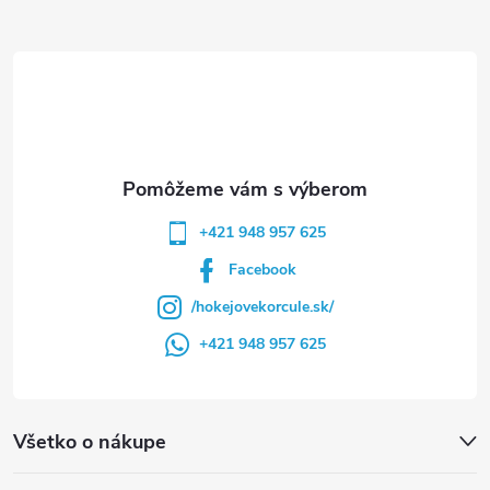
ä
t
i
e
+421 948 957 625
Facebook
/hokejovekorcule.sk/
+421 948 957 625
Všetko o nákupe