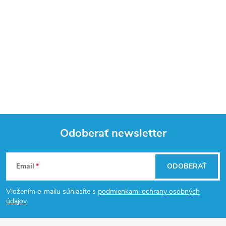
Odoberať newsletter
Z
Email
ODOBERAŤ
á
Vložením e-mailu súhlasíte s
podmienkami ochrany osobných
p
údajov