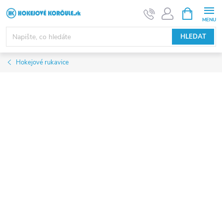
Přejít
NÁKUPNÍ
KOŠÍK
na
obsah
HLEDAT
Hokejové rukavice