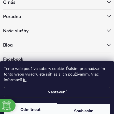
O nás
Poradna
Naše služby
Blog
Facebook
Tento web používa súbory cookie. Ďalším prechádzaním
tohto webu vyjadrujete súhlas s ich používaním. Viac
informácií
tu
.
GLS
DPD
Nastavení
Copyright 2026
Hokejovekorcule.sk
. Všechna práva vyhrazena.
Odmítnout
Zobraziť
Souhlasím