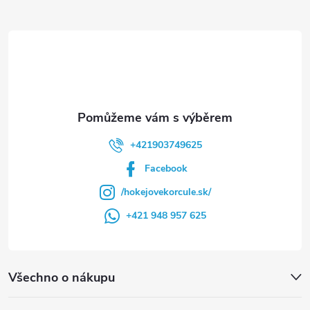
t
í
+421903749625
Facebook
/hokejovekorcule.sk/
+421 948 957 625
Všechno o nákupu