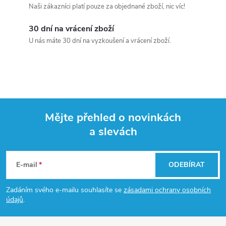
Naši zákazníci platí pouze za objednané zboží, nic víc!
30 dní na vrácení zboží
U nás máte 30 dní na vyzkoušení a vrácení zboží.
Mějte přehled o novinkách
a slevách
Z
á
E-mail
ODEBÍRAT
p
Zadáním svého e-mailu souhlasíte se
zásadami ochrany osobních
údajů
.
a