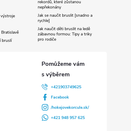
rekordů, které zůstanou
nepřekonány
Jak se naučit bruslit [snadno a
výstroje
rychle]
Jak naučit děti bruslit na ledě
 Bratislavě
zábavnou formou: Tipy a triky
pro rodiče
 bruslí
+421903749625
Facebook
/hokejovekorcule.sk/
+421 948 957 625