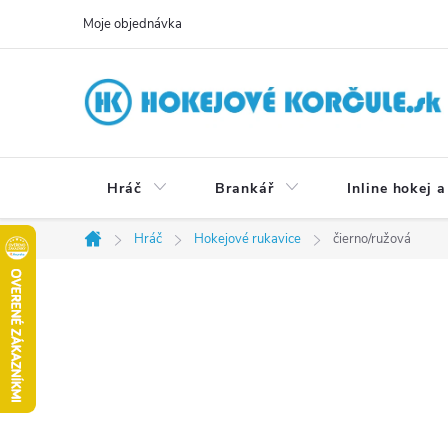
Přejít
Moje objednávka
na
obsah
Hráč
Brankář
Inline hokej a
Hráč
Hokejové rukavice
čierno/ružová
Domů