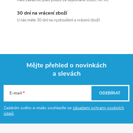
30 dní na vrácení zboží
U nás máte 30 dní na vyzkoušení a vrácení zboží.
Mějte přehled o novinkách
a slevách
Z
á
E-mail
ODEBÍRAT
p
Zadáním svého e-mailu souhlasíte se
zásadami ochrany osobních
údajů
.
a