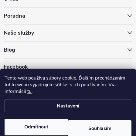
Poradna
Naše služby
Blog
Facebook
Tento web používa súbory cookie. Ďalším prechádzaním
tohto webu vyjadrujete súhlas s ich používaním. Viac
informácií
tu
.
GLS
DPD
Nastavení
Copyright 2026
Hokejovekorcule.sk
. Všechna práva vyhrazena.
Odmítnout
Souhlasím
Vytvořil Shoptet