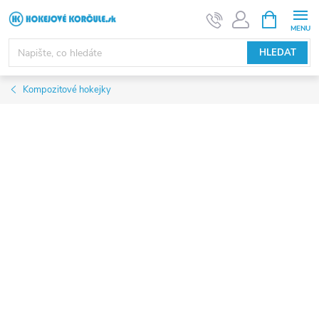
Přejít
NÁKUPNÍ
KOŠÍK
na
obsah
HLEDAT
Kompozitové hokejky