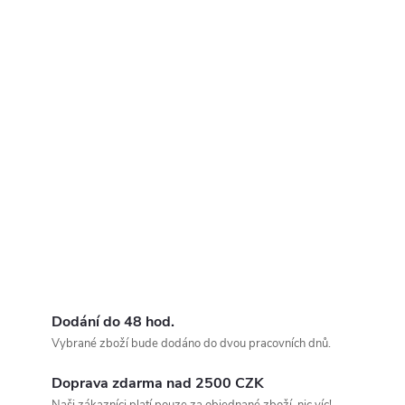
Dodání do 48 hod.
Vybrané zboží bude dodáno do dvou pracovních dnů.
Doprava zdarma nad 2500 CZK
Naši zákazníci platí pouze za objednané zboží, nic víc!