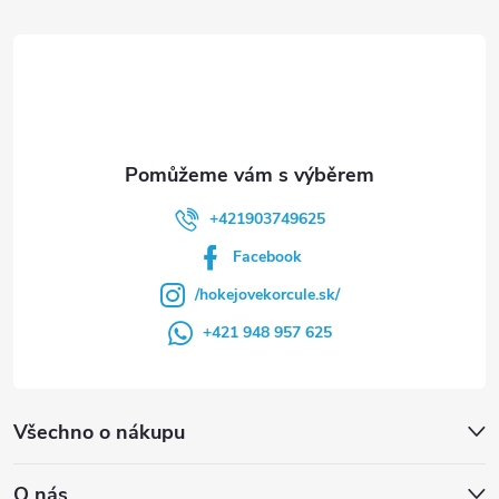
t
í
+421903749625
Facebook
/hokejovekorcule.sk/
+421 948 957 625
Všechno o nákupu
O nás