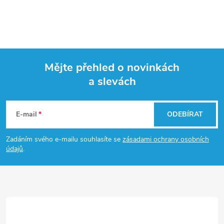
Mějte přehled o novinkách
a slevách
Z
á
E-mail
ODEBÍRAT
p
Zadáním svého e-mailu souhlasíte se
zásadami ochrany osobních
údajů
.
a
t
í