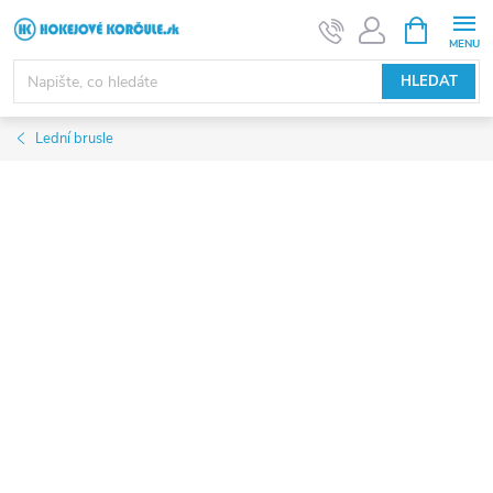
Přejít
NÁKUPNÍ
KOŠÍK
na
obsah
HLEDAT
Lední brusle