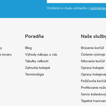
Vložením e-mailu súhlasíte s
podmienka
Poradňa
Naše služb
y
Blog
Brúsenie korčúľ
e tovaru
Výhody nákupu u nás
Čistenie výstroj
Tabuľky veľkostí
Nitovanie korčúľ
Zahnutia hokejok
Oprava hokejok
Terminológia
Opravy hokejovej
Požičovňa korčúľ 
Profilovanie nož
Servis kolieskov
Tepelné tvarovan