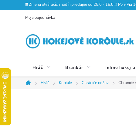
Prejsť
!!! Zmena otváracích hodín predajne od 25.6 - 16.8 !!! Pon-Pia
na
Moja objednávka
obsah
Hráč
Brankár
Inline hokej a
Hráč
Korčule
Chrániče nožov
Chrániče
Domov