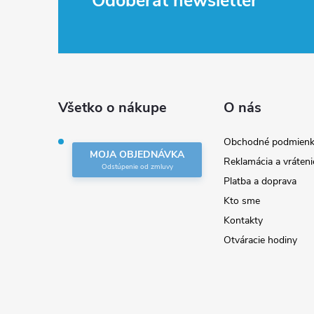
Z
Odoberať newsletter
á
p
ä
Všetko o nákupe
O nás
t
Obchodné podmienk
MOJA OBJEDNÁVKA
Reklamácia a vráteni
i
Platba a doprava
Kto sme
e
Kontakty
Otváracie hodiny