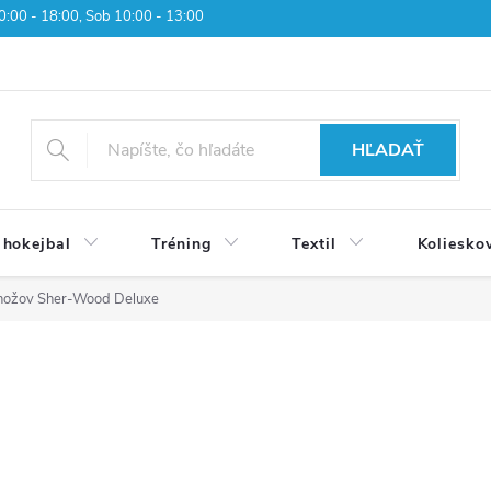
 10:00 - 18:00, Sob 10:00 - 13:00
HĽADAŤ
 hokejbal
Tréning
Textil
Koliesko
 nožov Sher-Wood Deluxe