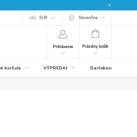
EUR
Slovenčina
NÁKUPNÝ
KOŠÍK
Prázdny košík
Prihlásenie
vé korčule
VÝPREDAJ
Darčekové poukážky