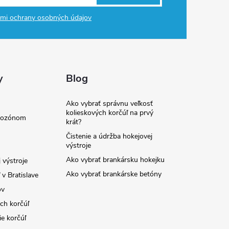
mi ochrany osobných údajov
y
Blog
Ako vybrať správnu veľkosť
kolieskových korčúľ na prvý
e ozónom
krát?
Čistenie a údržba hokejovej
výstroje
Ako vybrať brankársku hokejku
 výstroje
Ako vybrať brankárske betóny
v Bratislave
ov
ých korčúľ
ie korčúľ