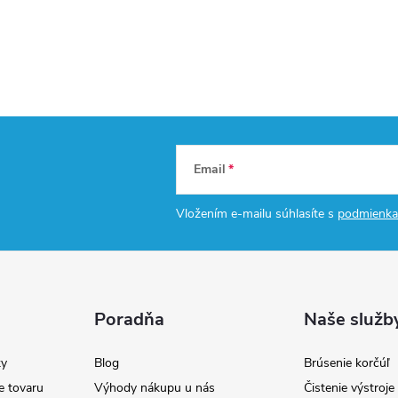
Email
Vložením e-mailu súhlasíte s
podmienka
Poradňa
Naše služb
y
Blog
Brúsenie korčúľ
e tovaru
Výhody nákupu u nás
Čistenie výstroj