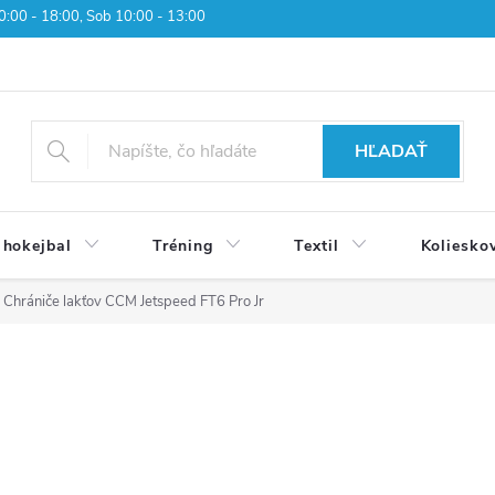
 10:00 - 18:00, Sob 10:00 - 13:00
HĽADAŤ
 hokejbal
Tréning
Textil
Koliesko
Chrániče lakťov CCM Jetspeed FT6 Pro Jr