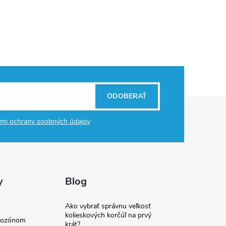
ODOBERAŤ
mi ochrany osobných údajov
y
Blog
Ako vybrať správnu veľkosť
kolieskových korčúľ na prvý
e ozónom
krát?