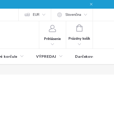
EUR
Slovenčina
NÁKUPNÝ
KOŠÍK
Prázdny košík
Prihlásenie
vé korčule
VÝPREDAJ
Darčekové poukážky