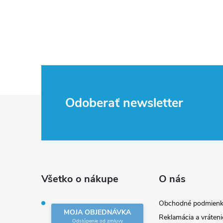
Z
Odoberať newsletter
á
p
ä
Všetko o nákupe
O nás
t
Obchodné podmienk
MOJA OBJEDNÁVKA
Reklamácia a vráteni