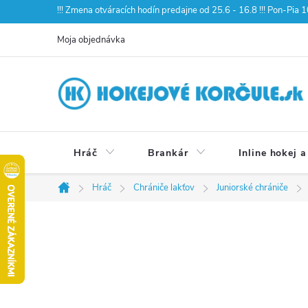
Prejsť
!!! Zmena otváracích hodín predajne od 25.6 - 16.8 !!! Pon-Pia
na
Moja objednávka
obsah
Hráč
Brankár
Inline hokej a
Hráč
Chrániče lakťov
Juniorské chrániče
Domov