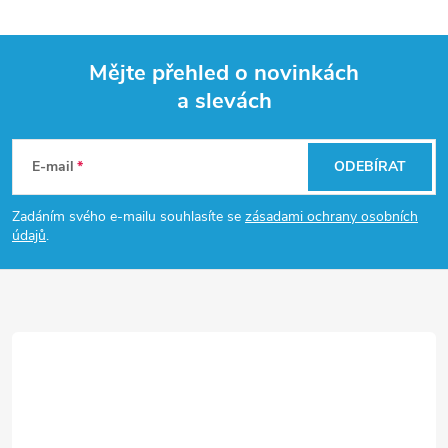
Mějte přehled o novinkách
a slevách
Z
á
E-mail
ODEBÍRAT
p
Zadáním svého e-mailu souhlasíte se
zásadami ochrany osobních
údajů
.
a
t
í