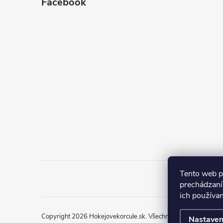
Facebook
Tento web p
prechádzaní
ich používa
Copyright 2026
Hokejovekorcule.sk
. Všechna práva vyhrazena
Nastaven