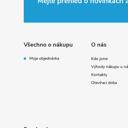
Z
Mějte přehled o novinkách
á
p
a
Všechno o nákupu
O nás
t
Moje objednávka
Kdo jsme
Výhody nákupu u ná
í
Kontakty
Otevíraci doba