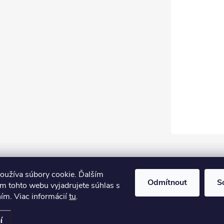
oužíva súbory cookie. Ďalším
GLS
DPD
Odmítnout
S
m tohto webu vyjadrujete súhlas s
ním. Viac informácií
tu
.
.
í