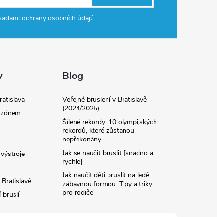
sadami ochrany osobních údajů
.
y
Blog
ratislava
Veřejné bruslení v Bratislavě
(2024/2025)
 ozónem
Šílené rekordy: 10 olympijských
rekordů, které zůstanou
nepřekonány
Jak se naučit bruslit [snadno a
výstroje
rychle]
Jak naučit děti bruslit na ledě
 Bratislavě
zábavnou formou: Tipy a triky
pro rodiče
 bruslí