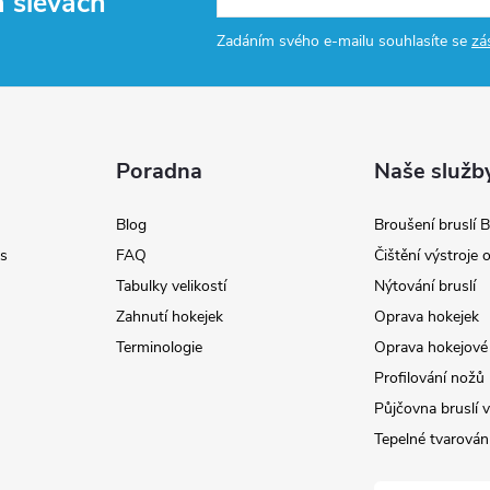
a slevách
Zadáním svého e-mailu souhlasíte se
zá
Poradna
Naše služb
Blog
Broušení bruslí B
s
FAQ
Čištění výstroje
Tabulky velikostí
Nýtování bruslí
Zahnutí hokejek
Oprava hokejek
Terminologie
Oprava hokejové 
Profilování nožů
Půjčovna bruslí v
Tepelné tvarování