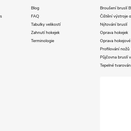
Blog
Broušení bruslí B
s
FAQ
Čištění výstroje
Tabulky velikostí
Nýtování bruslí
Zahnutí hokejek
Oprava hokejek
Terminologie
Oprava hokejové 
Profilování nožů
Půjčovna bruslí v
Tepelné tvarování