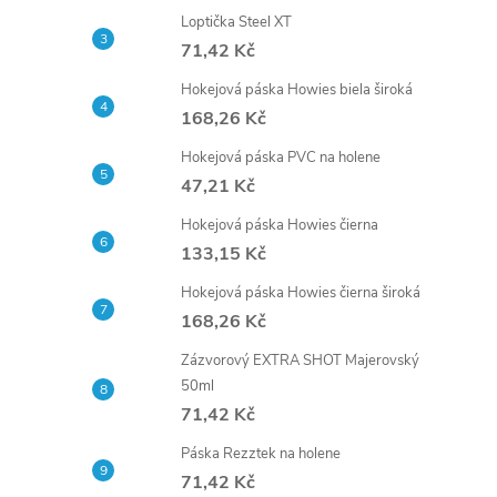
t
Loptička Steel XT
71,42 Kč
r
Hokejová páska Howies biela široká
168,26 Kč
a
Hokejová páska PVC na holene
n
47,21 Kč
Hokejová páska Howies čierna
n
133,15 Kč
í
Hokejová páska Howies čierna široká
168,26 Kč
p
Zázvorový EXTRA SHOT Majerovský
50ml
a
71,42 Kč
n
Páska Rezztek na holene
71,42 Kč