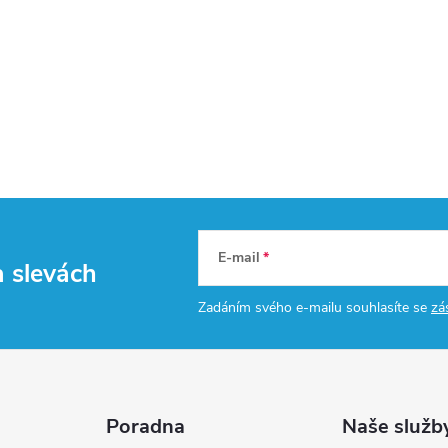
E-mail
a slevách
Zadáním svého e-mailu souhlasíte se
zá
Poradna
Naše služb