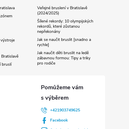
ratislava
Veřejné bruslení v Bratislavě
(2024/2025)
 ozónem
Šílené rekordy: 10 olympijských
rekordů, které zůstanou
nepřekonány
Jak se naučit bruslit [snadno a
výstroje
rychle]
Jak naučit děti bruslit na ledě
 Bratislavě
zábavnou formou: Tipy a triky
pro rodiče
 bruslí
+421903749625
Facebook