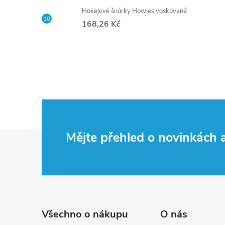
e
Hokejové šnúrky Howies voskované
168,26 Kč
l
Z
Mějte přehled o novinkách
á
p
a
Všechno o nákupu
O nás