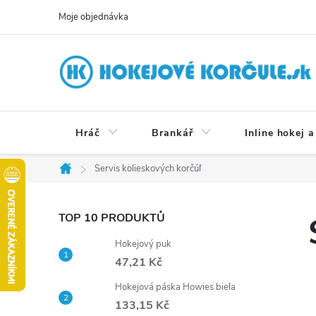
Přejít
Moje objednávka
na
obsah
Hráč
Brankář
Inline hokej a
Servis kolieskových korčúľ
Domů
P
TOP 10 PRODUKTŮ
Hokejový puk
o
47,21 Kč
s
Hokejová páska Howies biela
133,15 Kč