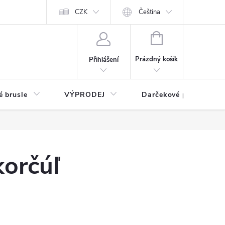
CZK
Čeština
NÁKUPNÍ
KOŠÍK
Prázdný košík
Přihlášení
é brusle
VÝPRODEJ
Darčekové poukážky
korčúľ