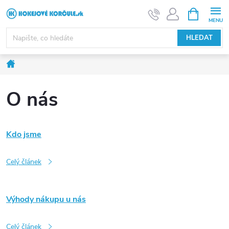
Přejít
NÁKUPNÍ
KOŠÍK
na
obsah
HLEDAT
Domů
O nás
V
Kdo jsme
ý
Celý článek
p
Výhody nákupu u nás
i
Celý článek