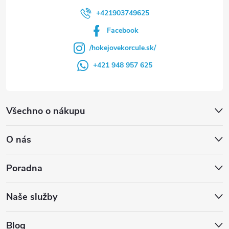
ý
+421903749625
p
Facebook
i
/hokejovekorcule.sk/
+421 948 957 625
s
u
Všechno o nákupu
O nás
Poradna
Naše služby
Blog