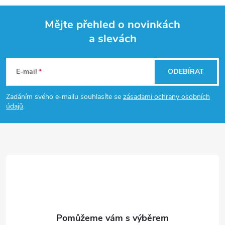
á
Mějte přehled o novinkách
d
a slevách
Z
a
á
c
E-mail
ODEBÍRAT
p
í
Zadáním svého e-mailu souhlasíte se
zásadami ochrany osobních
údajů
.
p
a
r
t
v
í
k
y
v