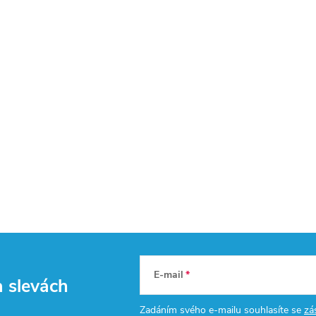
E-mail
a slevách
Zadáním svého e-mailu souhlasíte se
zá