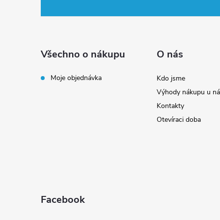
á
p
a
Všechno o nákupu
O nás
t
Moje objednávka
Kdo jsme
Výhody nákupu u ná
í
Kontakty
Otevíraci doba
Facebook