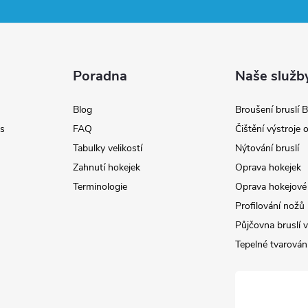
Poradna
Naše služb
Blog
Broušení bruslí B
s
FAQ
Čištění výstroje
Tabulky velikostí
Nýtování bruslí
Zahnutí hokejek
Oprava hokejek
Terminologie
Oprava hokejové 
Profilování nožů
Půjčovna bruslí v
Tepelné tvarování