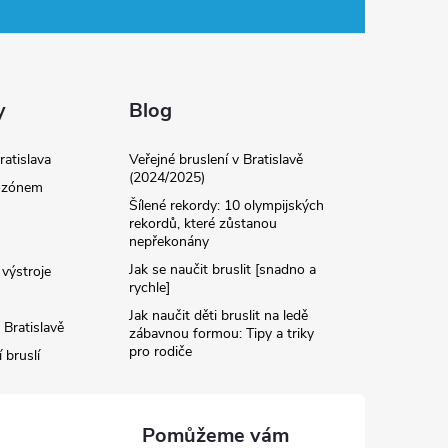
y
Blog
ratislava
Veřejné bruslení v Bratislavě
(2024/2025)
 ozónem
Šílené rekordy: 10 olympijských
rekordů, které zůstanou
nepřekonány
Jak se naučit bruslit [snadno a
výstroje
rychle]
Jak naučit děti bruslit na ledě
 Bratislavě
zábavnou formou: Tipy a triky
pro rodiče
 bruslí