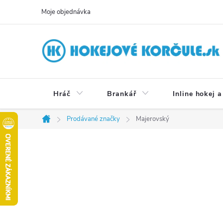
Přejít
Moje objednávka
na
obsah
Hráč
Brankář
Inline hokej a
Prodávané značky
Majerovský
Domů