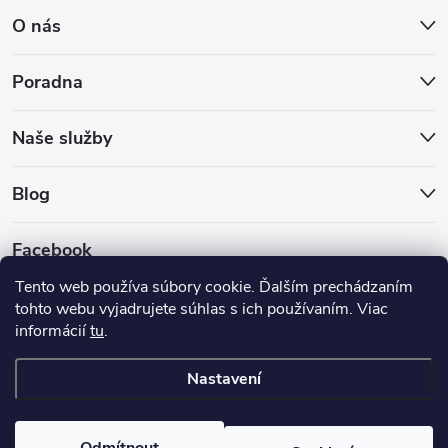
O nás
Poradna
Naše služby
Blog
Facebook
Tento web používa súbory cookie. Ďalším prechádzaním
tohto webu vyjadrujete súhlas s ich používaním. Viac
informácií
tu
.
GLS
DPD
Nastavení
Copyright 2026
Hokejovekorcule.sk
. Všechna práva vyhrazena.