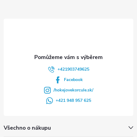
t
í
+421903749625
Facebook
/hokejovekorcule.sk/
+421 948 957 625
Všechno o nákupu