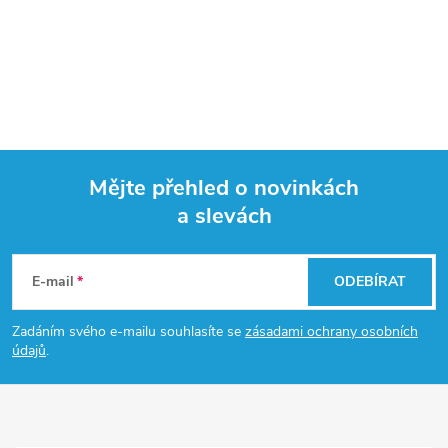
Mějte přehled o novinkách
a slevách
Z
á
E-mail
ODEBÍRAT
p
Zadáním svého e-mailu souhlasíte se
zásadami ochrany osobních
údajů
.
a
t