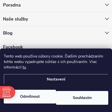
Poradna
Naše služby
Blog
Facebook
Tento web používa súbory cookie. Ďalším prechádzaním
tohto webu vyjadrujete súhlas s ich používaním. Viac
informácií
tu
.
GLS
DPD
Nastavení
Copyright 2026
Hokejovekorcule.sk
. Všechna práva vyhrazena.
Odmítnout
Zobraziť
Souhlasím
Vytvořil Shoptet