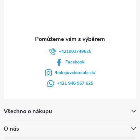
í
+421903749625
Facebook
/hokejovekorcule.sk/
+421 948 957 625
Všechno o nákupu
O nás