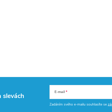
E-mail
a slevách
Zadáním svého e-mailu souhlasíte se
zá