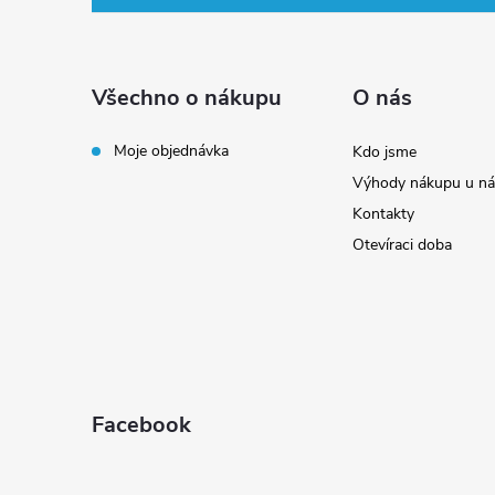
p
a
Všechno o nákupu
O nás
t
Moje objednávka
Kdo jsme
Výhody nákupu u ná
í
Kontakty
Otevíraci doba
Facebook