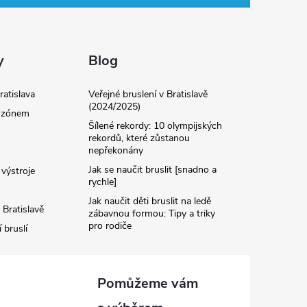
y
Blog
ratislava
Veřejné bruslení v Bratislavě
(2024/2025)
 ozónem
Šílené rekordy: 10 olympijských
rekordů, které zůstanou
nepřekonány
Jak se naučit bruslit [snadno a
výstroje
rychle]
Jak naučit děti bruslit na ledě
 Bratislavě
zábavnou formou: Tipy a triky
pro rodiče
 bruslí