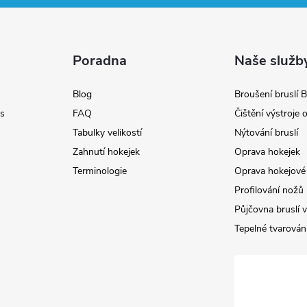
Poradna
Naše služb
Blog
Broušení bruslí B
s
FAQ
Čištění výstroje
Tabulky velikostí
Nýtování bruslí
Zahnutí hokejek
Oprava hokejek
Terminologie
Oprava hokejové 
Profilování nožů
Půjčovna bruslí v
Tepelné tvarování