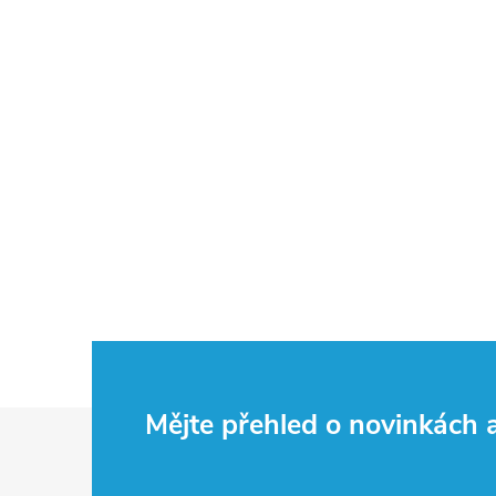
Z
Mějte přehled o novinkách
á