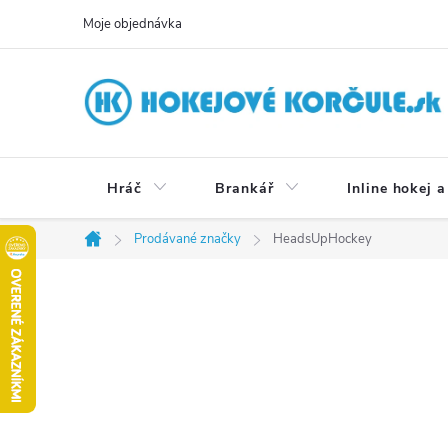
Přejít
Moje objednávka
na
obsah
Hráč
Brankář
Inline hokej a
Prodávané značky
HeadsUpHockey
Domů