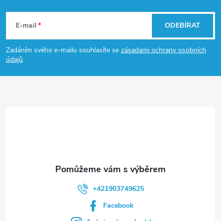
Z
á
E-mail
ODEBÍRAT
p
Zadáním svého e-mailu souhlasíte se
zásadami ochrany osobních
údajů
.
a
t
í
+421903749625
Facebook